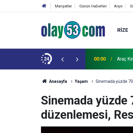
Manşetler
Günün Haberleri
Arşiv
S
RIZE
antajlı dönüyor
24
00:00
Araç Ki
Anasayfa
Yaşam
Sinemada yüzde 70 
Sinemada yüzde 7
düzenlemesi, Res