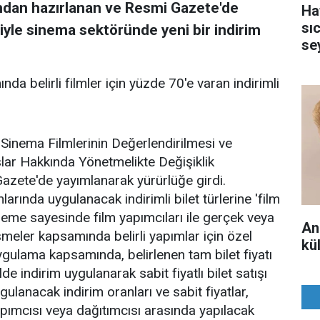
ından hazırlanan ve Resmi Gazete'de
Ha
sı
iyle sinema sektöründe yeni bir indirim
se
nda belirli filmler için yüzde 70'e varan indirimli
'Sinema Filmlerinin Değerlendirilmesi ve
aslar Hakkında Yönetmelikte Değişiklik
azete'de yayımlanarak yürürlüğe girdi.
arında uygulanacak indirimli bilet türlerine 'film
nleme sayesinde film yapımcıları ile gerçek veya
An
şmeler kapsamında belirli yapımlar için özel
kül
ygulama kapsamında, belirlenen tam bilet fiyatı
 indirim uygulanarak sabit fiyatlı bilet satışı
gulanacak indirim oranları ve sabit fiyatlar,
apımcısı veya dağıtımcısı arasında yapılacak