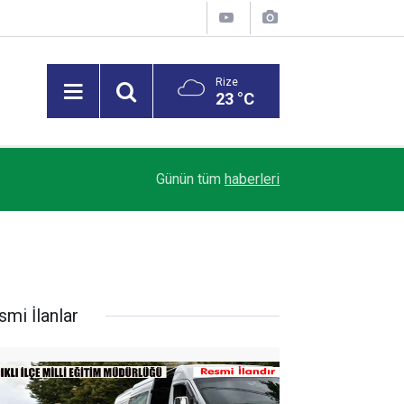
Rize
23 °C
23:21
Çaykur Rizespor, yeni sezon hazırlıklarını sürdü
Günün tüm
haberleri
smi İlanlar