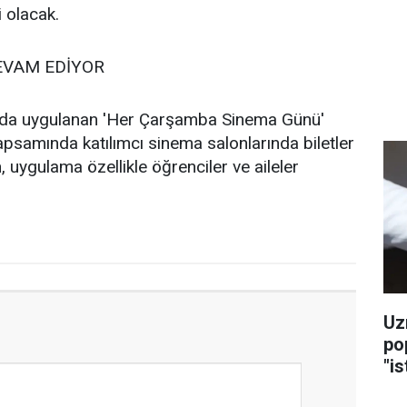
 olacak.
EVAM EDİYOR
ında uygulanan 'Her Çarşamba Sinema Günü'
samında katılımcı sinema salonlarında biletler
, uygulama özellikle öğrenciler ve aileler
Uz
po
"is