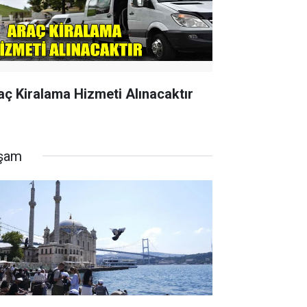
aç Kiralama Hizmeti Alınacaktır
şam