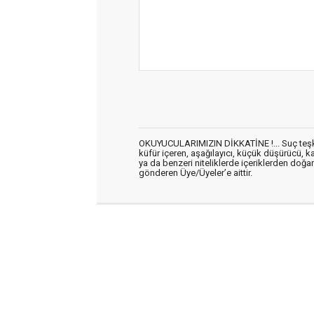
OKUYUCULARIMIZIN DİKKATİNE !... Suç teşkil 
küfür içeren, aşağılayıcı, küçük düşürücü, kab
ya da benzeri niteliklerde içeriklerden doğan 
gönderen Üye/Üyeler’e aittir.