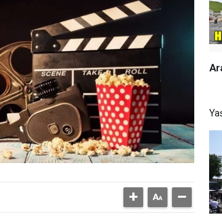
Ar
Ya