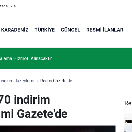
itene Ekle
KARADENIZ
TÜRKIYE
GÜNCEL
RESMI İLANLAR
ralama Hizmeti Alınacaktır
indirim düzenlemesi, Resmi Gazete'de
0 indirim
Re
mi Gazete'de