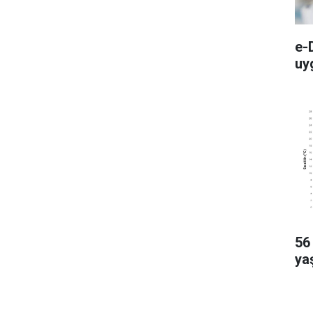
e-
uy
56 
ya