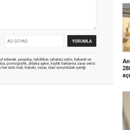
edecek, yasadışı, tehditkar, rahatsız edici, hakaret ve
An
a, pornografik, ahlaka aykırı, kişilik haklarına zarar verici
28
her türlü mali, hukuki, cezai, idari sorumluluk içeriği
aç