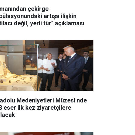
manından çekirge
pülasyonundaki artışa ilişkin
tilacı değil, yerli tür" açıklaması
adolu Medeniyetleri Müzesi'nde
8 eser ilk kez ziyaretçilere
ılacak