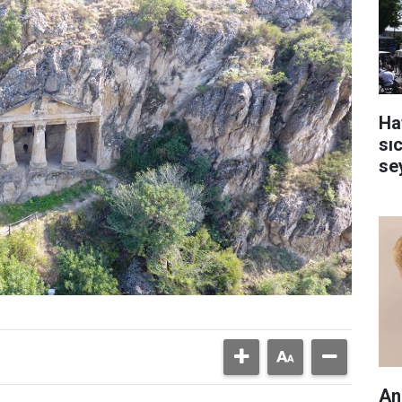
Ha
sı
se
An