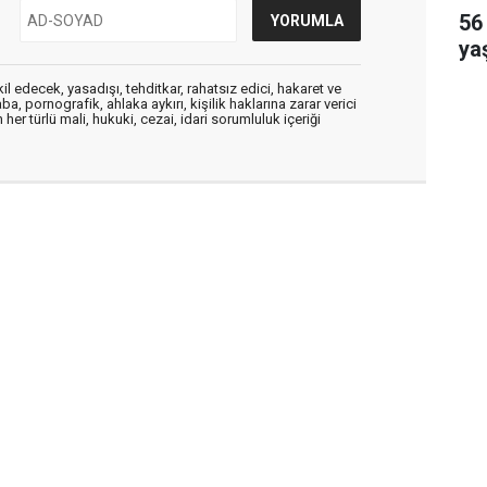
56 
ya
edecek, yasadışı, tehditkar, rahatsız edici, hakaret ve
a, pornografik, ahlaka aykırı, kişilik haklarına zarar verici
her türlü mali, hukuki, cezai, idari sorumluluk içeriği