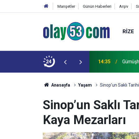
Manşetler
Günün Haberleri
Arşiv
S
RIZE
ar, görüntü yok!
24
14:35
Gümüşha
Anasayfa
Yaşam
Sinop’un Saklı Tari
Sinop’un Saklı Ta
Kaya Mezarları