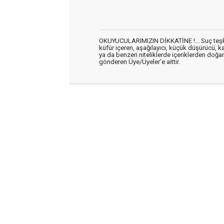
OKUYUCULARIMIZIN DİKKATİNE !... Suç teşkil 
küfür içeren, aşağılayıcı, küçük düşürücü, kab
ya da benzeri niteliklerde içeriklerden doğan 
gönderen Üye/Üyeler’e aittir.