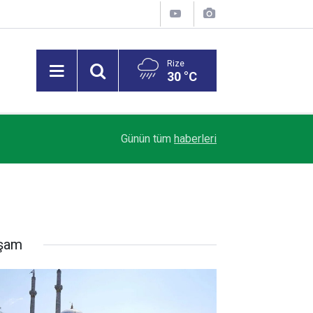
Rize
30 °C
11:48
Rize'de Su Kesintisi: 7 Mahallede Su Verileme
Günün tüm
haberleri
şam