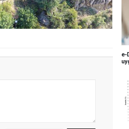
e-
uy