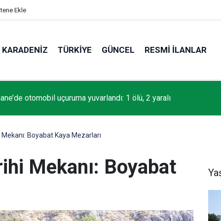
itene Ekle
KARADENIZ
TÜRKIYE
GÜNCEL
RESMI İLANLAR
ne’de otomobil uçuruma yuvarlandı: 1 ölü, 2 yaralı
hi Mekanı: Boyabat Kaya Mezarları
rihi Mekanı: Boyabat
Ya