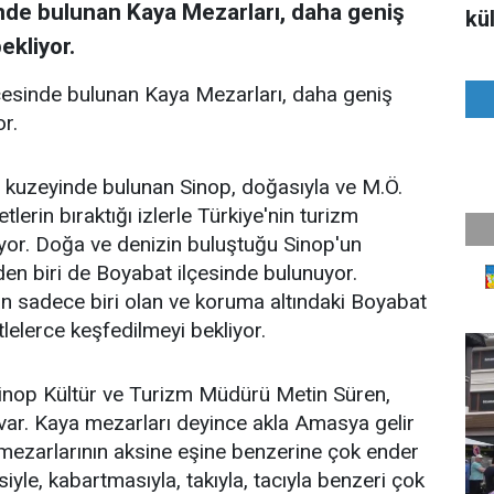
nde bulunan Kaya Mezarları, daha geniş
kül
ekliyor.
çesinde bulunan Kaya Mezarları, daha geniş
or.
 kuzeyinde bulunan Sinop, doğasıyla ve M.Ö.
lerin bıraktığı izlerle Türkiye'nin turizm
lıyor. Doğa ve denizin buluştuğu Sinop'un
den biri de Boyabat ilçesinde bulunuyor.
n sadece biri olan ve koruma altındaki Boyabat
tlelerce keşfedilmeyi bekliyor.
 Sinop Kültür ve Turizm Müdürü Metin Süren,
var. Kaya mezarları deyince akla Amasya gelir
ezarlarının aksine eşine benzerine çok ender
iyle, kabartmasıyla, takıyla, tacıyla benzeri çok