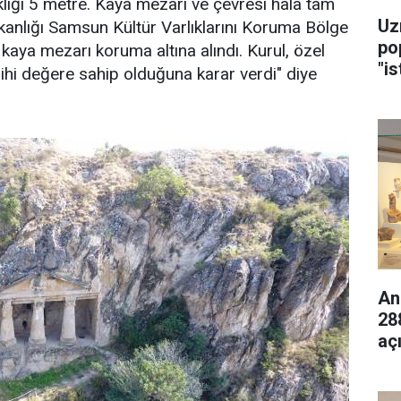
liği 5 metre. Kaya mezarı ve çevresi hala tam
Uz
akanlığı Samsun Kültür Varlıklarını Koruma Bölge
po
kaya mezarı koruma altına alındı. Kurul, özel
"is
rihi değere sahip olduğuna karar verdi" diye
An
28
aç