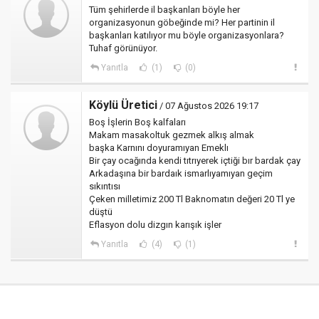
Tüm şehirlerde il başkanları böyle her
organizasyonun göbeğinde mi? Her partinin il
başkanları katılıyor mu böyle organizasyonlara?
Tuhaf görünüyor.
Yanıtla
(1)
(0)
Köylü Üretici
/ 07 Ağustos 2026 19:17
Boş İşlerin Boş kalfaları
Makam masakoltuk gezmek alkış almak
başka Karnını doyuramıyan Emeklı
Bir çay ocağında kendi tıtrıyerek içtiği bır bardak çay
Arkadaşına bir bardaık ismarlıyamıyan geçim
sıkıntısı
Çeken milletimiz 200 Tl Baknomatın değeri 20 Tl ye
düştü
Eflasyon dolu dizgın karışık işler
Yanıtla
(4)
(1)