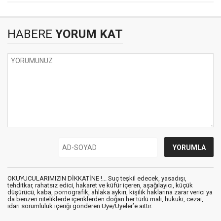
HABERE
YORUM KAT
OKUYUCULARIMIZIN DİKKATİNE !... Suç teşkil edecek, yasadışı,
tehditkar, rahatsız edici, hakaret ve küfür içeren, aşağılayıcı, küçük
düşürücü, kaba, pornografik, ahlaka aykırı, kişilik haklarına zarar verici ya
da benzeri niteliklerde içeriklerden doğan her türlü mali, hukuki, cezai,
idari sorumluluk içeriği gönderen Üye/Üyeler’e aittir.