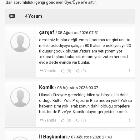
idari sorumluluk içeriği gönderen Üye/Üyeler’e aittir.
4 Yorum
çarşaf
/ 08 Ağustos 2026 07:51
derdimiz bunlar değil .emekli paranın rengini unuttu
milleti belediyeye çalışan 80 tl alsın emekliye ayır 20
tl düşür çocuk okutan .faturalara yetiştiremiyor
.oklara taşlara bakacak durum yok .zaten her eski
evde dede evinde var bunlar.
Yanıtla
(0)
(0)
Komik
/ 08 Ağustos 2026 00:07
Ulusal düzeyde gerçekleştirilen ve birçok ilin dahil
olduğu Kültür Yolu Projesine Rize neden yok?,Yoksa
haberiniz mi yok. Trabzonun dahil olduğu projelere
bak bir de Rize'ye. Komik oluyor gerçekten komik.
Yanıtla
(0)
(0)
İl Başkanları
/ 07 Ağustos 2026 21:40