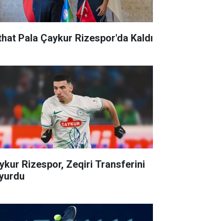
that Pala Çaykur Rizespor'da Kaldı
ykur Rizespor, Zeqiri Transferini
yurdu