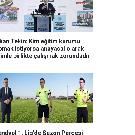
kan Tekin: Kim eğitim kurumu
pmak istiyorsa anayasal olarak
zimle birlikte çalışmak zorundadır
endyol 1. Lig’de Sezon Perdesi