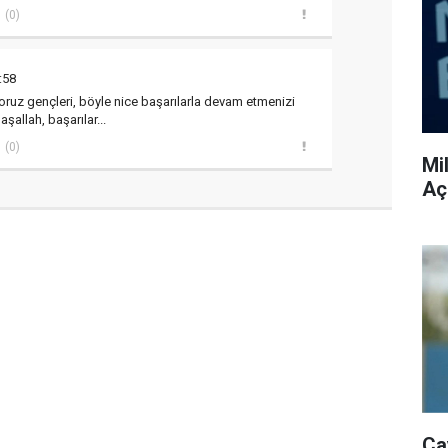
(0)
:58
yoruz gençleri, böyle nice başarılarla devam etmenizi
aşallah, başarılar...
(0)
Mi
Aç
Ça