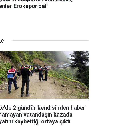
enler Erokspor'da!
ze
ze'de 2 gündür kendisinden haber
ınamayan vatandaşın kazada
atını kaybettiği ortaya çıktı