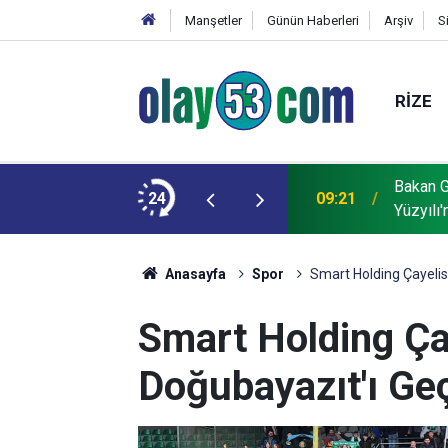
Manşetler
Günün Haberleri
Arşiv
S
RIZE
Bakan G
 delici "TOLUN P" hedefi tam isabetle vurdu
24
09:21
Yüzyılı'
Anasayfa
Spor
Smart Holding Çayelisp
Smart Holding Ça
Doğubayazıt'ı Geçt