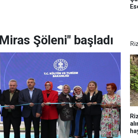
Es
Miras Şöleni" başladı
Ri
Ri
al
hay