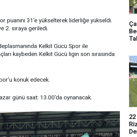
r puanını 31'e yükselterek liderliğe yükseldi.
Ça
 2. sıraya geriledi.
Be
Ta
eplasmanında Kelkit Gücü Spor ile
ları kaybeden Kelkit Gücü ligin son sırasında
por’u konuk edecek.
azar günü saat: 13.00'da oynanacak.
22
Ri
De