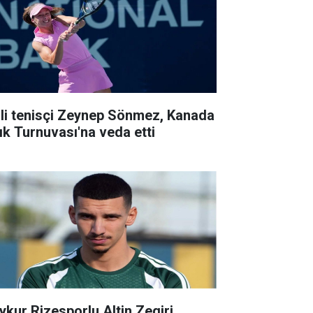
lli tenisçi Zeynep Sönmez, Kanada
ık Turnuvası'na veda etti
ykur Rizesporlu Altin Zeqiri,