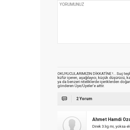
OKUYUCULARIMIZIN DİKKATİNE !... Suç teşkil 
küfür içeren, aşağılayıcı, küçük düşürücü, kab
ya da benzeri niteliklerde içeriklerden doğan 
gönderen Üye/Üyeler’e aittir.
2 Yorum
Ahmet Hamdi Ozd
Direk 3.lig mi, yoksa e