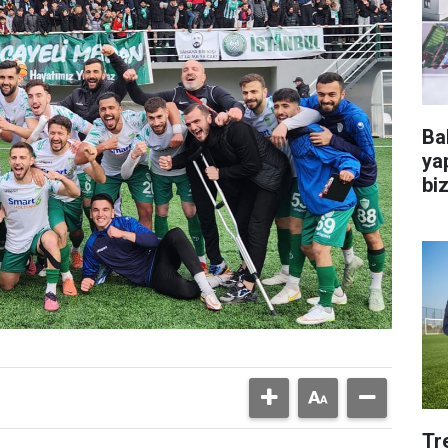
Ba
ya
bi
Tr