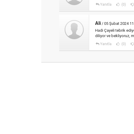
Yanıtla
(0)
Ali
/ 05 Şubat 2024 11
Hadi Çayeli tebrik edi
diliyor ve bekliyoruz, m
Yanıtla
(0)