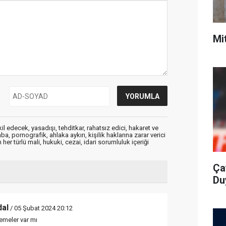
Mi
edecek, yasadışı, tehditkar, rahatsız edici, hakaret ve
a, pornografik, ahlaka aykırı, kişilik haklarına zarar verici
her türlü mali, hukuki, cezai, idari sorumluluk içeriği
Ça
Du
al
/ 05 Şubat 2024 20:12
lemeler var mı