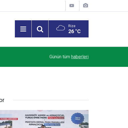
Rize
26 °C
09:19
Adalet Bakanı Gürlek: Çözülememiş karanlıkta k
Günün tüm
haberleri
or