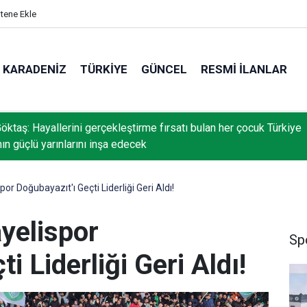
itene Ekle
KARADENIZ
TÜRKIYE
GÜNCEL
RESMI İLANLAR
öktaş: Hayallerini gerçekleştirme fırsatı bulan her çocuk Türkiye
nın güçlü yarınlarını inşa edecek
or Doğubayazıt'ı Geçti Liderliği Geri Aldı!
yelispor
Sp
i Liderliği Geri Aldı!