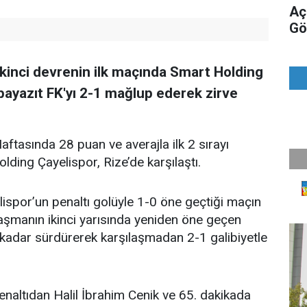
Aç
Gö
ikinci devrenin ilk maçında Smart Holding
bayazıt FK'yı 2-1 mağlup ederek zirve
ftasında 28 puan ve averajla ilk 2 sırayı
ding Çayelispor, Rize’de karşılaştı.
lispor’un penaltı golüyle 1-0 öne geçtiği maçın
şılaşmanın ikinci yarısında yeniden öne geçen
kadar sürdürerek karşılaşmadan 2-1 galibiyetle
enaltıdan Halil İbrahim Cenik ve 65. dakikada