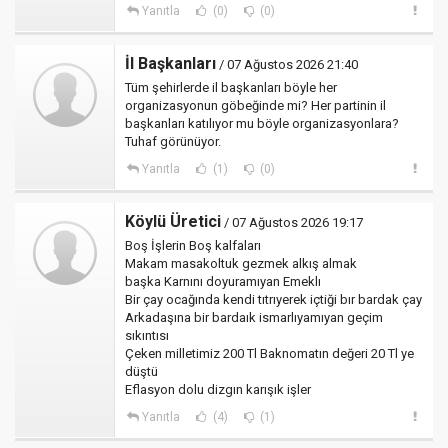
Yanıtla
(0)
(0)
İl Başkanları
/ 07 Ağustos 2026 21:40
Tüm şehirlerde il başkanları böyle her
organizasyonun göbeğinde mi? Her partinin il
başkanları katılıyor mu böyle organizasyonlara?
Tuhaf görünüyor.
Yanıtla
(1)
(0)
Köylü Üretici
/ 07 Ağustos 2026 19:17
Boş İşlerin Boş kalfaları
Makam masakoltuk gezmek alkış almak
başka Karnını doyuramıyan Emeklı
Bir çay ocağında kendi tıtrıyerek içtiği bır bardak çay
Arkadaşına bir bardaık ismarlıyamıyan geçim
sıkıntısı
Çeken milletimiz 200 Tl Baknomatın değeri 20 Tl ye
düştü
Eflasyon dolu dizgın karışık işler
Yanıtla
(4)
(1)