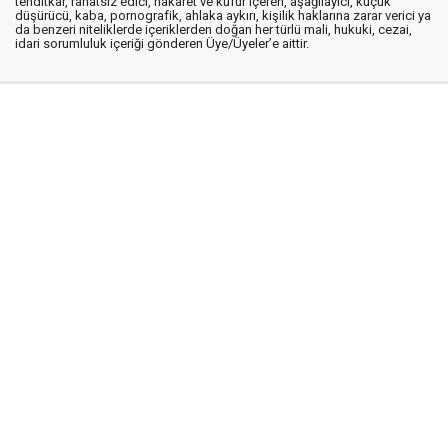
tehditkar, rahatsız edici, hakaret ve küfür içeren, aşağılayıcı, küçük
düşürücü, kaba, pornografik, ahlaka aykırı, kişilik haklarına zarar verici ya
da benzeri niteliklerde içeriklerden doğan her türlü mali, hukuki, cezai,
idari sorumluluk içeriği gönderen Üye/Üyeler’e aittir.