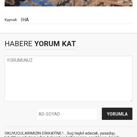
IHA
Kaynak:
HABERE
YORUM KAT
OKUYUCULARIMIZIN DİKKATİNE !... Suç teşkil edecek, yasadışı,