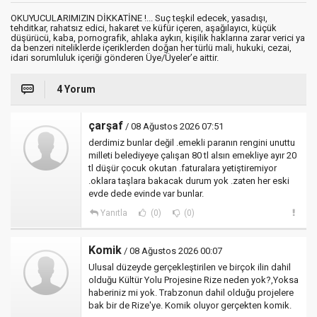
OKUYUCULARIMIZIN DİKKATİNE !... Suç teşkil edecek, yasadışı,
tehditkar, rahatsız edici, hakaret ve küfür içeren, aşağılayıcı, küçük
düşürücü, kaba, pornografik, ahlaka aykırı, kişilik haklarına zarar verici ya
da benzeri niteliklerde içeriklerden doğan her türlü mali, hukuki, cezai,
idari sorumluluk içeriği gönderen Üye/Üyeler’e aittir.
4 Yorum
çarşaf
/ 08 Ağustos 2026 07:51
derdimiz bunlar değil .emekli paranın rengini unuttu
milleti belediyeye çalışan 80 tl alsın emekliye ayır 20
tl düşür çocuk okutan .faturalara yetiştiremiyor
.oklara taşlara bakacak durum yok .zaten her eski
evde dede evinde var bunlar.
Yanıtla
(0)
(0)
Komik
/ 08 Ağustos 2026 00:07
Ulusal düzeyde gerçekleştirilen ve birçok ilin dahil
olduğu Kültür Yolu Projesine Rize neden yok?,Yoksa
haberiniz mi yok. Trabzonun dahil olduğu projelere
bak bir de Rize'ye. Komik oluyor gerçekten komik.