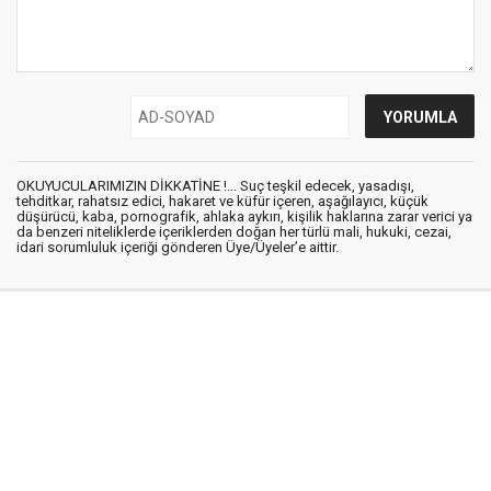
OKUYUCULARIMIZIN DİKKATİNE !... Suç teşkil edecek, yasadışı,
tehditkar, rahatsız edici, hakaret ve küfür içeren, aşağılayıcı, küçük
düşürücü, kaba, pornografik, ahlaka aykırı, kişilik haklarına zarar verici ya
da benzeri niteliklerde içeriklerden doğan her türlü mali, hukuki, cezai,
idari sorumluluk içeriği gönderen Üye/Üyeler’e aittir.