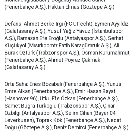
(Fenerbahçe A.Ş.), Haktan Elmas (Göztepe A.Ş.)
Defans: Ahmet Berke Irgi (FC Utrecht), Eymen Ayyıldız
(Galatasaray A.Ş.), Yusuf Yağız Yavuz (İstanbulspor
A.Ş.), Ramazan Efe Eroğlu (Antalyaspor A.Ş.), Serhat
Küçükyol (Mısırlıcomtr Fatih Karagümrük A.Ş.), Ali
Burak Öztürk (Trabzonspor A.Ş.), Osman Kurumahmut
(Fenerbahçe A.Ş.), Ahmet Poyraz Çakmak
(Galatasaray A.Ş.)
Orta Saha: Enes Bozabalı (Fenerbahçe A.Ş.), Yunus
Emre Alkan (Fenerbahçe A.Ş.), Emir Hasan Bayat
(Hannover 96), Utku Efe Özkan (Fenerbahçe A.Ş.),
Samet Buğra Türkoğlu (Trabzonspor A.Ş.), Çınar
Özbilgi (Antalyaspor A.Ş.), Selim Cihan (Bayer 04
Leverkusen), Toprak Kök (Fenerbahçe A.Ş.), Necat
Doğu (Göztepe A.Ş.), Deniz Demirci (Fenerbahçe A.Ş.)