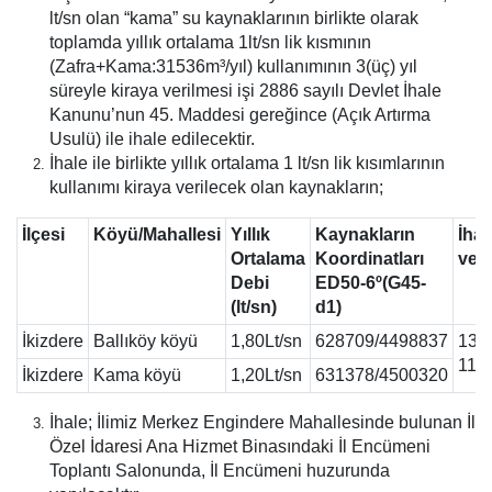
lt/sn olan “kama” su kaynaklarının birlikte olarak
toplamda yıllık ortalama 1lt/sn lik kısmının
(Zafra+Kama:31536m³/yıl) kullanımının 3(üç) yıl
süreyle kiraya verilmesi işi 2886 sayılı Devlet İhale
Kanunu’nun 45. Maddesi gereğince (Açık Artırma
Usulü) ile ihale edilecektir.
İhale ile birlikte yıllık ortalama 1 lt/sn lik kısımlarının
kullanımı kiraya verilecek olan kaynakların;
İlçesi
Köyü/Mahallesi
Yıllık
Kaynakların
İhal
Ortalama
Koordinatları
ve S
Debi
ED50-6º(G45-
(lt/sn)
d1)
İkizdere
Ballıköy köyü
1,80Lt/sn
628709/4498837
13/0
11:
İkizdere
Kama köyü
1,20Lt/sn
631378/4500320
İhale; İlimiz Merkez Engindere Mahallesinde bulunan İl
Özel İdaresi Ana Hizmet Binasındaki İl Encümeni
Toplantı Salonunda, İl Encümeni huzurunda