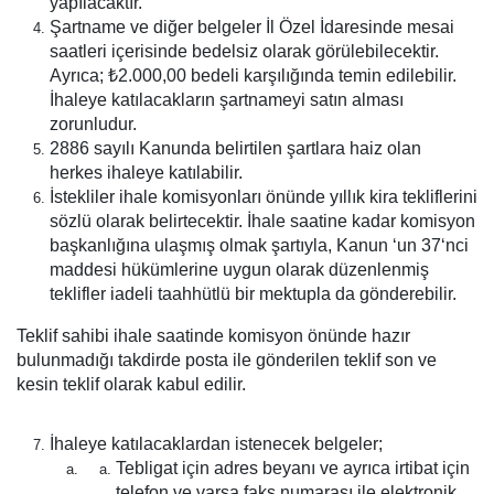
yapılacaktır.
Şartname ve diğer belgeler İl Özel İdaresinde mesai
saatleri içerisinde bedelsiz olarak görülebilecektir.
Ayrıca; ₺2.000,00 bedeli karşılığında temin edilebilir.
İhaleye katılacakların şartnameyi satın alması
zorunludur.
2886 sayılı Kanunda belirtilen şartlara haiz olan
herkes ihaleye katılabilir.
İstekliler ihale komisyonları önünde yıllık kira tekliflerini
sözlü olarak belirtecektir. İhale saatine kadar komisyon
başkanlığına ulaşmış olmak şartıyla, Kanun ‘un 37‘nci
maddesi hükümlerine uygun olarak düzenlenmiş
teklifler iadeli taahhütlü bir mektupla da gönderebilir.
Teklif sahibi ihale saatinde komisyon önünde hazır
bulunmadığı takdirde posta ile gönderilen teklif son ve
kesin teklif olarak kabul edilir.
İhaleye katılacaklardan istenecek belgeler;
Tebligat için adres beyanı ve ayrıca irtibat için
telefon ve varsa faks numarası ile elektronik