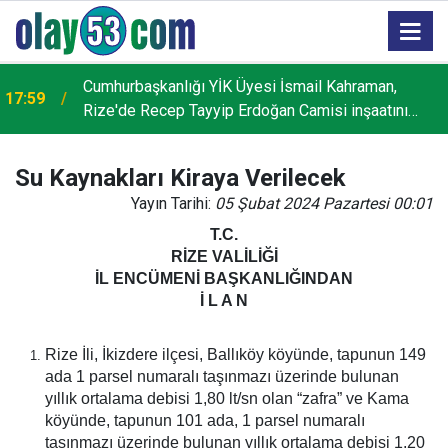
Cumhurbaşkanlığı YİK Üyesi İsmail Kahraman,
17:59
Rize'de Recep Tayyip Erdoğan Camisi inşaatını
inceledi
Su Kaynakları Kiraya Verilecek
Yayın Tarihi:
05 Şubat 2024 Pazartesi 00:01
T.C.
RİZE VALİLİĞİ
İL ENCÜMENİ BAŞKANLIĞINDAN
İ L A N
Rize İli, İkizdere ilçesi, Ballıköy köyünde, tapunun 149
ada 1 parsel numaralı taşınmazı üzerinde bulunan
yıllık ortalama debisi 1,80 lt/sn olan “zafra” ve Kama
köyünde, tapunun 101 ada, 1 parsel numaralı
taşınmazı üzerinde bulunan yıllık ortalama debisi 1,20