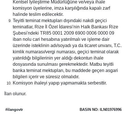
Kentsel İyileştirme Müdürlüğüne ve/veya ihale
komisyon üyelerine, imza karşılığında kapalı zarf
halinde teslim edilecektir.
Teyitli teminat mektupları dışındaki nakdi geçici
teminatlar, Rize İl Özel İdaresi'nin Halk Bankası Rize
Şubesi'ndeki TR85 0001 2009 6900 0006 0000 09
iban nolu cari hesabına yatırılmalı ve işleme dair
üzerinde isteklinin adı/soyadı ya da ticaret unvanı, T.C.
kimlik numarası/vergi numarası, geçici teminat olarak
yatırıldığı bilgilerinin yer aldığı dekontun ihale
dosyasında sunulması gerekmektedir. Matbu teyitli
banka teminat mektupları, bu maddede geçen asgari
bilgileri içerir ve süresiz olmalıdır.
Komisyon ihaleyi yapıp yapmamakta serbesttir.
İlan olunur.
#ilangovtr
BASIN NO: ILN01976996