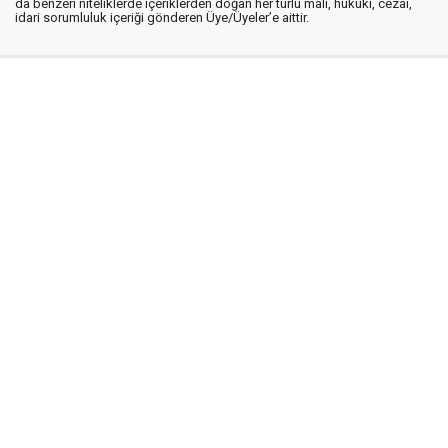
da benzeri niteliklerde içeriklerden doğan her türlü mali, hukuki, cezai,
idari sorumluluk içeriği gönderen Üye/Üyeler’e aittir.