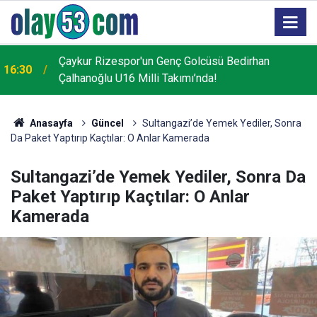
Salah'ı ilk kez görüp telefonla görüntüsünü çekip "O
15:57
ne bilama bişe" diyen teyzeler o anları anlattı
Anasayfa
Güncel
Sultangazi’de Yemek Yediler, Sonra
Da Paket Yaptırıp Kaçtılar: O Anlar Kamerada
Sultangazi’de Yemek Yediler, Sonra Da
Paket Yaptırıp Kaçtılar: O Anlar
Kamerada