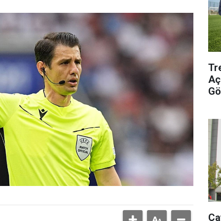
Tr
Aç
Gö
Ça