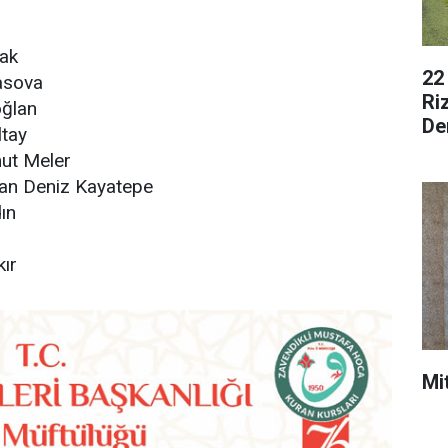
lak
22
asova
Ri
oğlan
De
ltay
mut Meler
nan Deniz Kayatepe
ın
ır
Mi