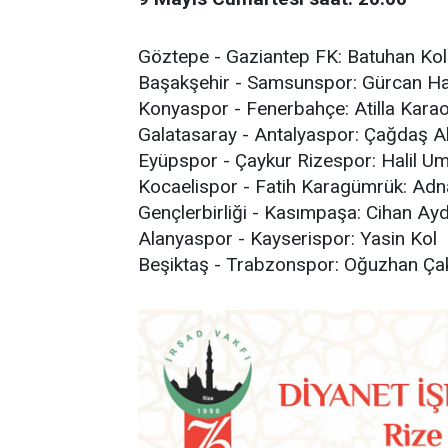
Göztepe - Gaziantep FK: Batuhan Ko
Başakşehir - Samsunspor: Gürcan H
Konyaspor - Fenerbahçe: Atilla Kara
Galatasaray - Antalyaspor: Çağdaş A
Eyüpspor - Çaykur Rizespor: Halil U
Kocaelispor - Fatih Karagümrük: Ad
Gençlerbirliği - Kasımpaşa: Cihan Ayd
Alanyaspor - Kayserispor: Yasin Kol
Beşiktaş - Trabzonspor: Oğuzhan Çak