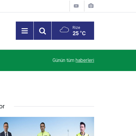
Rize
25 °C
Trendyol 1. Lig’de Sezon Perdesi Açılıyor: Riz
18:07
Günün tüm
haberleri
Alacak
or