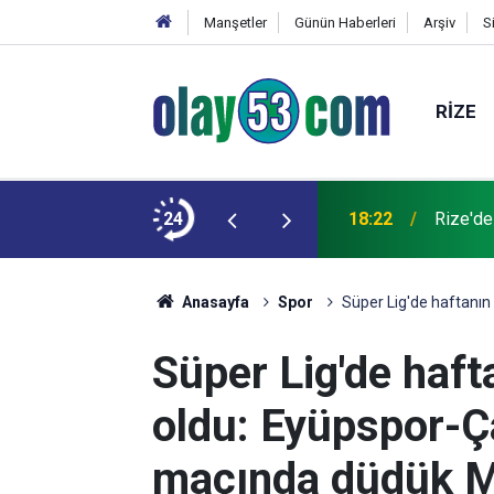
Manşetler
Günün Haberleri
Arşiv
S
RIZE
 kardeşinin durumu ağır
24
18:22
Rize'de
Anasayfa
Spor
Süper Lig'de haftanın
Süper Lig'de haft
oldu: Eyüpspor-Ç
maçında düdük Me