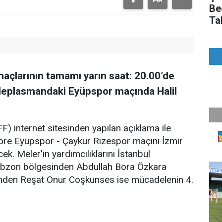
Be
Ta
maçlarının tamamı yarın saat: 20.00’de
deplasmandaki Eyüpspor maçında Halil
) internet sitesinden yapılan açıklama ile
öre Eyüpspor - Çaykur Rizespor maçını İzmir
k. Meler’in yardımcılıklarını İstanbul
abzon bölgesinden Abdullah Bora Özkara
inden Reşat Onur Coşkunses ise mücadelenin 4.