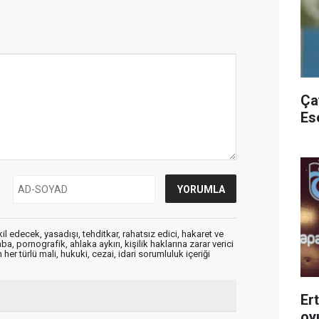
Ça
Es
edecek, yasadışı, tehditkar, rahatsız edici, hakaret ve
a, pornografik, ahlaka aykırı, kişilik haklarına zarar verici
her türlü mali, hukuki, cezai, idari sorumluluk içeriği
Er
oy