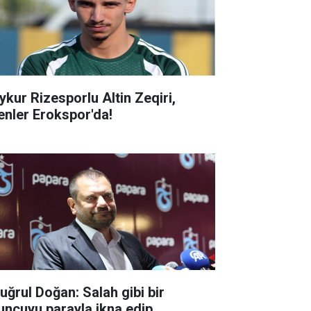
ykur Rizesporlu Altin Zeqiri,
enler Erokspor'da!
tuğrul Doğan: Salah gibi bir
uncuyu parayla ikna edip