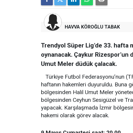
HAVVA KÖROĞLU TABAK
Trendyol Süper Lig’de 33. hafta 
oynanacak. Çaykur Rizespor’un 
Umut Meler düdük çalacak.
Türkiye Futbol Federasyonu’nun (TFF
haftanın hakemleri duyuruldu. Buna g
bölgesinden Halil Umut Meler yönetece
bölgesinden Ceyhun Sesigüzel ve Tr
yapacak. Karşılaşmada İzmir bölges
hakemi olarak görev alacak.
9 Mayıs Cumartesi saat: 20.00