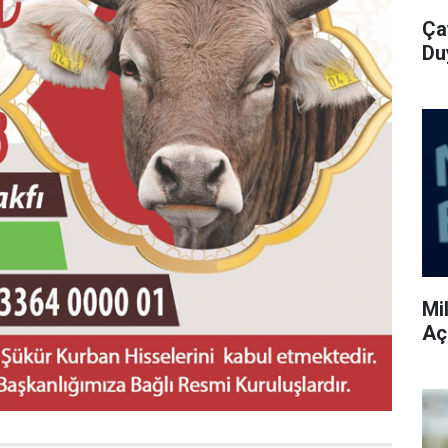
Ça
Du
Mi
Aç