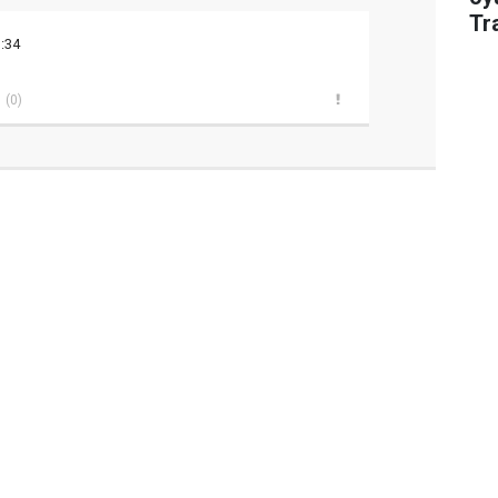
Tr
:34
(0)