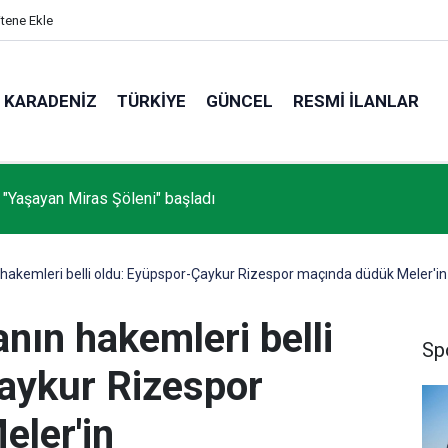
itene Ekle
KARADENIZ
TÜRKIYE
GÜNCEL
RESMI İLANLAR
 "Yaşayan Miras Şöleni" başladı
 hakemleri belli oldu: Eyüpspor-Çaykur Rizespor maçında düdük Meler'in
anın hakemleri belli
Sp
aykur Rizespor
ler'in