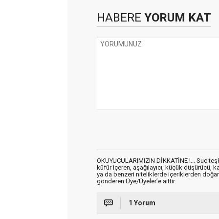
HABERE
YORUM KAT
OKUYUCULARIMIZIN DİKKATİNE !... Suç teşkil 
küfür içeren, aşağılayıcı, küçük düşürücü, kab
ya da benzeri niteliklerde içeriklerden doğan 
gönderen Üye/Üyeler’e aittir.
1 Yorum