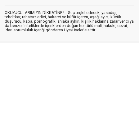
OKUYUCULARIMIZIN DİKKATİNE !... Suç teşkil edecek, yasadışı,
tehditkar, rahatsız edici, hakaret ve küfür içeren, aşağılayıcı, küçük
düşürücü, kaba, pornografik, ahlaka aykırı, kişilik haklarına zarar verici ya
da benzeri niteliklerde içeriklerden doğan her türlü mali, hukuki, cezai,
idari sorumluluk içeriği gönderen Üye/Üyeler’e aittir.