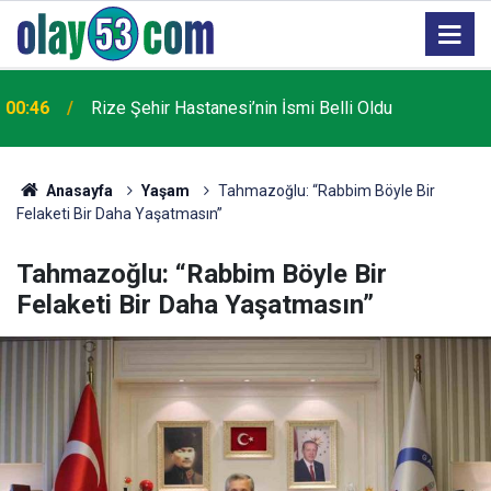
AK Parti Rize İl Başkanı Katmer: ÇAYKUR Türkiye
22:57
Varlık Fonu kapsamından çıkarılacak
Anasayfa
Yaşam
Tahmazoğlu: “Rabbim Böyle Bir
Felaketi Bir Daha Yaşatmasın”
Tahmazoğlu: “Rabbim Böyle Bir
Felaketi Bir Daha Yaşatmasın”