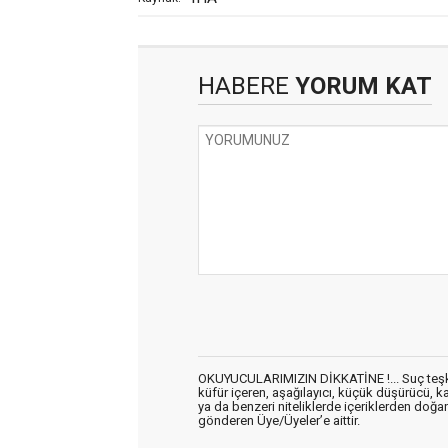
HABERE
YORUM KAT
OKUYUCULARIMIZIN DİKKATİNE !... Suç teşkil 
küfür içeren, aşağılayıcı, küçük düşürücü, kab
ya da benzeri niteliklerde içeriklerden doğan 
gönderen Üye/Üyeler’e aittir.