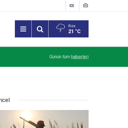
Rize
21 °C
18:59
Rize’de otomobilin üzerine kaya düştü: 1 yaralı
Günün tüm
haberleri
ncel