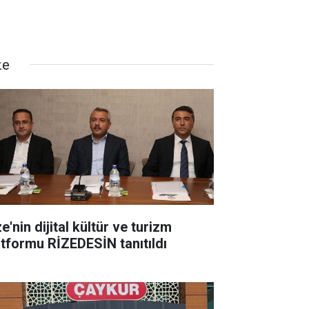
ze
e'nin dijital kültür ve turizm
atformu RİZEDESİN tanıtıldı