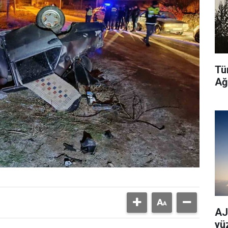
Tü
Ağ
AJe
yü