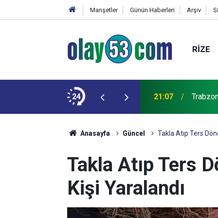
Manşetler
Günün Haberleri
Arşiv
S
RIZE
şkulu karşılama
24
21:07
Trabzon'
Anasayfa
Güncel
Takla Atıp Ters Dön
Takla Atıp Ters 
Kişi Yaralandı