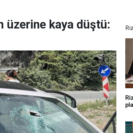
n üzerine kaya düştü:
Ri
Riz
pl