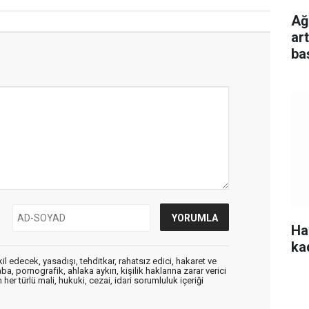
Ağu
ar
ba
Ha
ka
edecek, yasadışı, tehditkar, rahatsız edici, hakaret ve
a, pornografik, ahlaka aykırı, kişilik haklarına zarar verici
her türlü mali, hukuki, cezai, idari sorumluluk içeriği