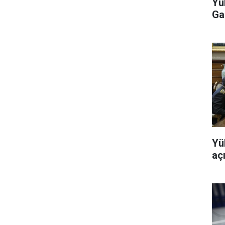
Yü
Ga
Yü
aç