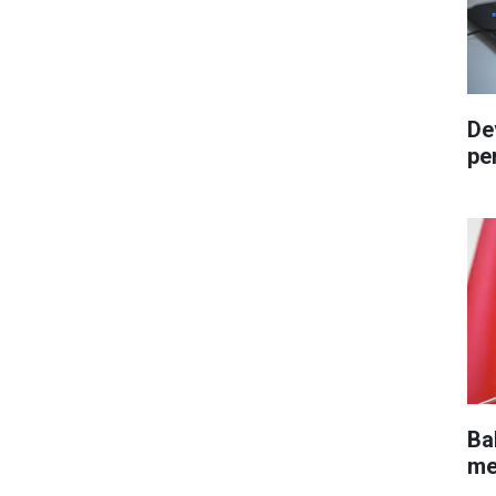
De
pe
Ba
me