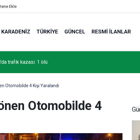
itene Ekle
KARADENIZ
TÜRKIYE
GÜNCEL
RESMI İLANLAR
da trafik kazası: 1 ölü
en Otomobilde 4 Kişi Yaralandı
Dönen Otomobilde 4
Gü