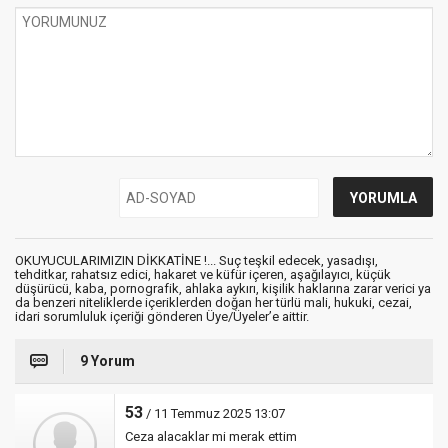
OKUYUCULARIMIZIN DİKKATİNE !... Suç teşkil edecek, yasadışı,
tehditkar, rahatsız edici, hakaret ve küfür içeren, aşağılayıcı, küçük
düşürücü, kaba, pornografik, ahlaka aykırı, kişilik haklarına zarar verici ya
da benzeri niteliklerde içeriklerden doğan her türlü mali, hukuki, cezai,
idari sorumluluk içeriği gönderen Üye/Üyeler’e aittir.
9 Yorum
53
/ 11 Temmuz 2025 13:07
Ceza alacaklar mi merak ettim