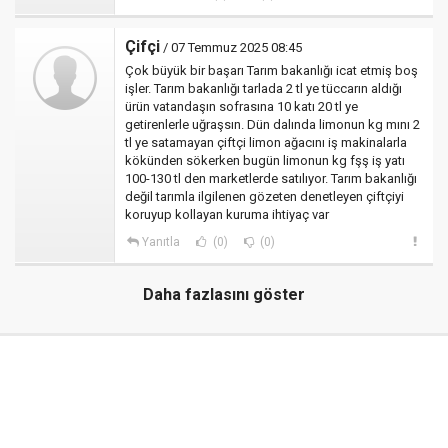
Çifçi
/ 07 Temmuz 2025 08:45
Çok büyük bir başarı Tarım bakanlığı icat etmiş boş
işler. Tarım bakanlığı tarlada 2 tl ye tüccarın aldığı
ürün vatandaşın sofrasına 10 katı 20 tl ye
getirenlerle uğraşsın. Dün dalında limonun kg mını 2
tl ye satamayan çiftçi limon ağacını iş makinalarla
kökünden sökerken bugün limonun kg fşş iş yatı
100-130 tl den marketlerde satılıyor. Tarım bakanlığı
değil tarımla ilgilenen gözeten denetleyen çiftçiyi
koruyup kollayan kuruma ihtiyaç var
Yanıtla
(0)
(0)
Daha fazlasını göster