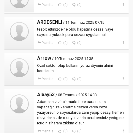
Yanıtla
(0)
(0)
ARDESENLI
/ 11 Temmuz 2025 07:15
tespıt ettınızde ne oldu kapatma cezası vaye
caydırıcı yuksek para cezası uygulanmalı
Yanıtla
(0)
(0)
Arrow
/ 10 Temmuz 2025 14:38
Ozel sektor olup kullanmiyoruz diyenin alnini
karislarim
Yanıtla
(0)
(0)
Albay53
/ 08 Temmuz 2025 14:33
Adamsanız zincir marketlere para cezası
yapacağınıza kapatma cezası veren.ceza
yazıyorsun o soysuzlarda zam yapıp cezayı hemen
oluyorlar.sızde o soysuzlarla berabersiniz yedıgınız
ictıgınız haram zıkkım olsun
Yanıtla
(0)
(0)