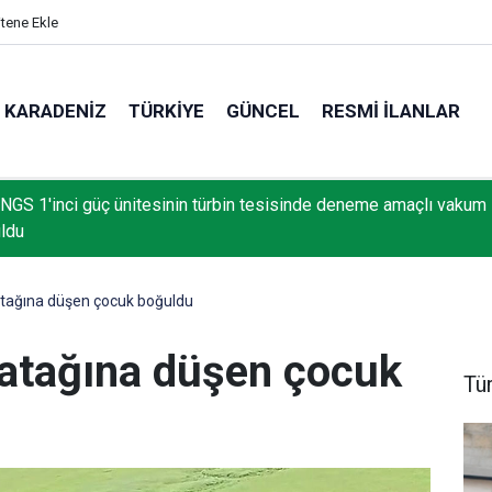
itene Ekle
KARADENIZ
TÜRKIYE
GÜNCEL
RESMI İLANLAR
NGS 1'inci güç ünitesinin türbin tesisinde deneme amaçlı vakum
uldu
tağına düşen çocuk boğuldu
atağına düşen çocuk
Tü