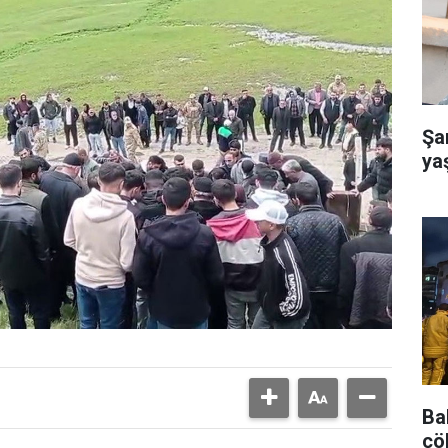
Şa
ya
Bah
çö