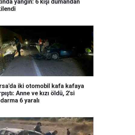
tında yangın: 6 kişi dumandan
ilendi
rsa'da iki otomobil kafa kafaya
pıştı: Anne ve kızı öldü, 2'si
ndarma 6 yaralı