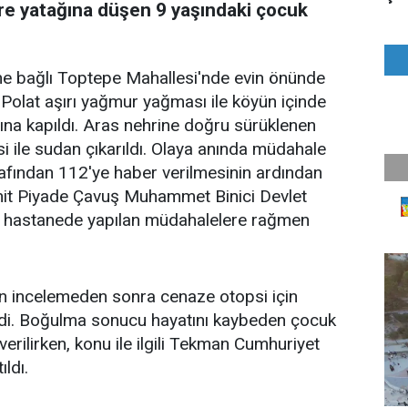
e yatağına düşen 9 yaşındaki çocuk
ine bağlı Toptepe Mahallesi'nde evin önünde
Polat aşırı yağmur yağması ile köyün içinde
na kapıldı. Aras nehrine doğru sürüklenen
i ile sudan çıkarıldı. Olaya anında müdahale
afından 112'ye haber verilmesinin ardından
hit Piyade Çavuş Muhammet Binici Devlet
ve hastanede yapılan müdahalelere rağmen
lan incelemeden sonra cenaze otopsi için
di. Boğulma sonucu hayatını kaybeden çocuk
rilirken, konu ile ilgili Tekman Cumhuriyet
ldı.