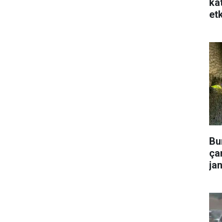
ka
etk
Bu
çar
ja