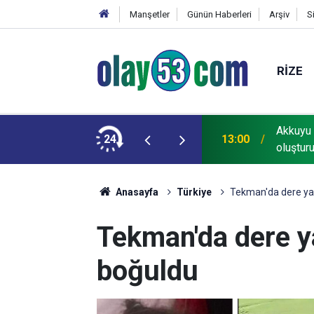
Manşetler
Günün Haberleri
Arşiv
S
RIZE
zilerin gözüne bakamayacağımız işlerin içinde
Akkuyu 
24
13:00
oluştur
Anasayfa
Türkiye
Tekman'da dere ya
Tekman'da dere y
boğuldu