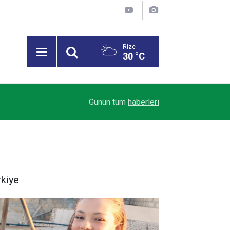
Rize
30 °C
12:40
MSB: Terörsüz Türkiye, bölgesel istikrara katkı 
Günün tüm
haberleri
rkiye