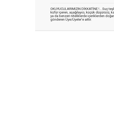
OKUYUCULARIMIZIN DİKKATİNE !... Suç teşkil 
küfür içeren, aşağılayıcı, küçük düşürücü, kab
ya da benzeri niteliklerde içeriklerden doğan 
gönderen Üye/Üyeler’e aittir.