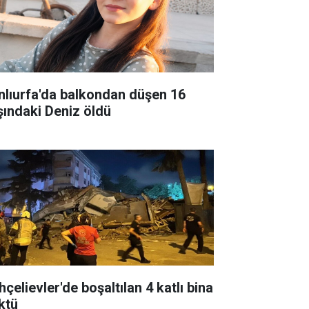
nlıurfa'da balkondan düşen 16
şındaki Deniz öldü
çelievler'de boşaltılan 4 katlı bina
ktü