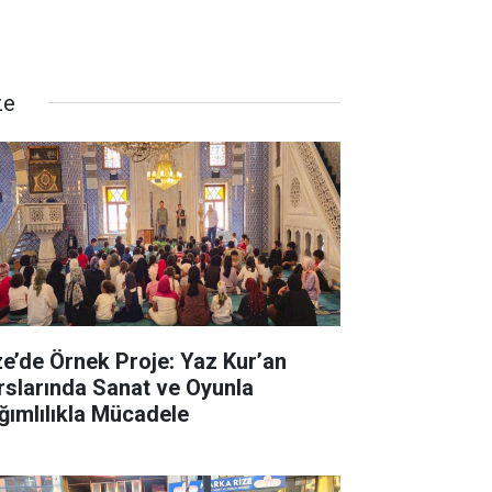
ze
ze’de Örnek Proje: Yaz Kur’an
rslarında Sanat ve Oyunla
ğımlılıkla Mücadele