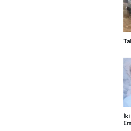
Ta
İk
Em