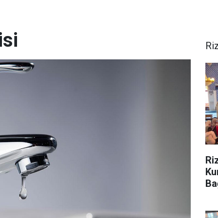
isi
Ri
Ri
Ku
Ba