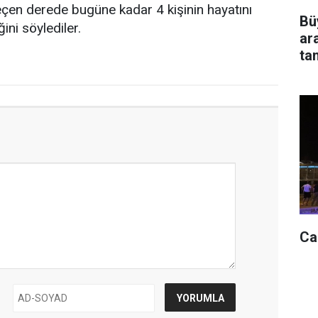
eçen derede bugüne kadar 4 kişinin hayatını
Bü
ini söylediler.
ar
ta
Ca