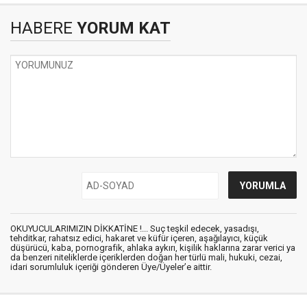
HABERE
YORUM KAT
OKUYUCULARIMIZIN DİKKATİNE !... Suç teşkil edecek, yasadışı,
tehditkar, rahatsız edici, hakaret ve küfür içeren, aşağılayıcı, küçük
düşürücü, kaba, pornografik, ahlaka aykırı, kişilik haklarına zarar verici ya
da benzeri niteliklerde içeriklerden doğan her türlü mali, hukuki, cezai,
idari sorumluluk içeriği gönderen Üye/Üyeler’e aittir.