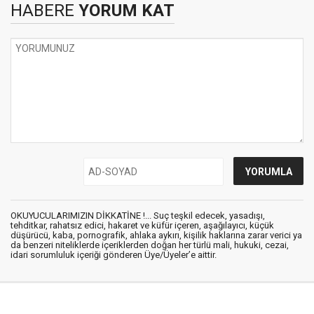
HABERE
YORUM KAT
OKUYUCULARIMIZIN DİKKATİNE !... Suç teşkil edecek, yasadışı,
tehditkar, rahatsız edici, hakaret ve küfür içeren, aşağılayıcı, küçük
düşürücü, kaba, pornografik, ahlaka aykırı, kişilik haklarına zarar verici ya
da benzeri niteliklerde içeriklerden doğan her türlü mali, hukuki, cezai,
idari sorumluluk içeriği gönderen Üye/Üyeler’e aittir.