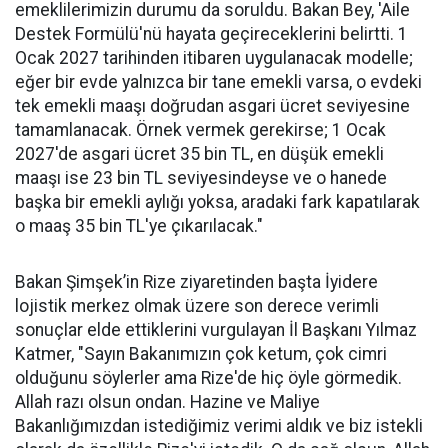
emeklilerimizin durumu da soruldu. Bakan Bey, 'Aile
Destek Formülü'nü hayata geçireceklerini belirtti. 1
Ocak 2027 tarihinden itibaren uygulanacak modelle;
eğer bir evde yalnızca bir tane emekli varsa, o evdeki
tek emekli maaşı doğrudan asgari ücret seviyesine
tamamlanacak. Örnek vermek gerekirse; 1 Ocak
2027'de asgari ücret 35 bin TL, en düşük emekli
maaşı ise 23 bin TL seviyesindeyse ve o hanede
başka bir emekli aylığı yoksa, aradaki fark kapatılarak
o maaş 35 bin TL'ye çıkarılacak."
Bakan Şimşek’in Rize ziyaretinden başta İyidere
lojistik merkez olmak üzere son derece verimli
sonuçlar elde ettiklerini vurgulayan İl Başkanı Yılmaz
Katmer, "Sayın Bakanımızın çok ketum, çok cimri
olduğunu söylerler ama Rize'de hiç öyle görmedik.
Allah razı olsun ondan. Hazine ve Maliye
Bakanlığımızdan istediğimiz verimi aldık ve biz istekli