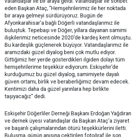
vatandaşlar ile bir araya geldi. Vatandaşlar ile sohbet
eden Başkan Ataç, "Hemşehrilerimiz ile her noktada
bir araya gelmeyi sürdürüyoruz. Bugün de
Afyonkarahisar'a bağlı Döğerli vatandaşlarımız ile
buluştuk. Tepebaşı ve Döğer, yıllara dayanan samimi
ilişkilerimiz neticesinde 2020'de kardeş kent olmuştu.
Bu kardeşlik güçlenerek büyüyor. Vatandaşlarımız ile
aramızdaki güzel diyalog beni çok mutlu ediyor.
Gittiğimiz her yerde gösterdikleri ilgiden dolayı tüm
hemşehrilerime teşekkür ediyorum. Eskişehir'de
kurduğumuz bu güzel diyalog, samimiyete dayalı
güven ortamı, birlik ve beraberliğimiz devam edecek.
Kentimizi daha da güzel yarınlara hep birlikte
taşıyacağız" dedi.
Eskişehir Döğerliler Derneği Başkanı Erdoğan Yağdıran
ve dernek üyesi vatandaşlar da Başkan Ataç'a ziyaret
ve başarılı çalışmalarından ötürü teşekkürlerini iletti.
Buluşma, günün anısına çektirilen fotoğraf ile son