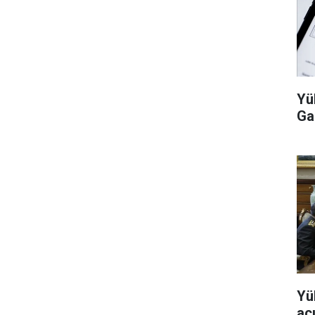
Yü
Ga
Yü
aç