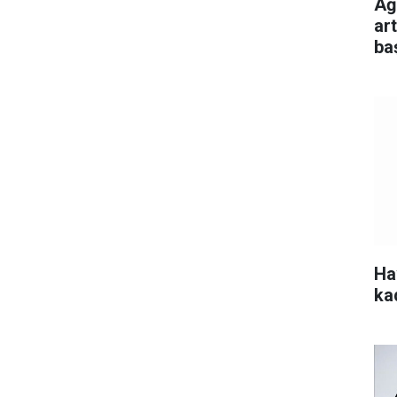
Ağu
ar
ba
Ha
ka