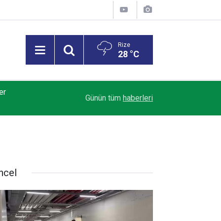
Rize
28 °C
er
18:22
Samsunspor'da teknik direktör Thorsten Fink, s
Günün tüm
haberleri
ncel