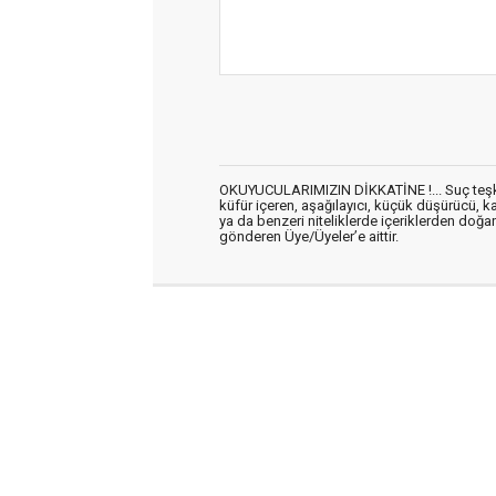
OKUYUCULARIMIZIN DİKKATİNE !... Suç teşkil 
küfür içeren, aşağılayıcı, küçük düşürücü, kab
ya da benzeri niteliklerde içeriklerden doğan 
gönderen Üye/Üyeler’e aittir.