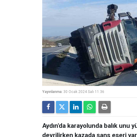
Yayınlanma:
30 Ocak 2024 Salı 11:36
Aydın'da karayolunda balık unu yük
devrilirken kazada şans eseri ya