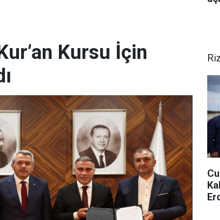
 Kur’an Kursu İçin
Ri
dı
Cu
Ka
Er