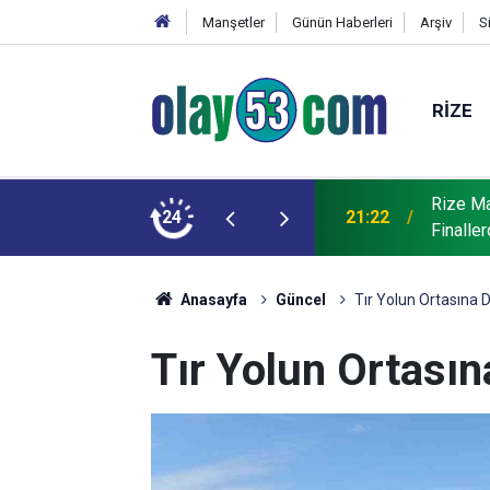
Manşetler
Günün Haberleri
Arşiv
S
RIZE
Rize Ma
çin Protokol İmzalandı
24
21:22
Finalle
Anasayfa
Güncel
Tır Yolun Ortasına D
Tır Yolun Ortasın