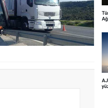
Tü
Ağ
AJe
yü