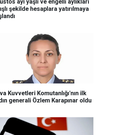
stos ayı yaşlı ve engelli aylıkları
tışlı şekilde hesaplara yatırılmaya
şlandı
va Kuvvetleri Komutanlığı'nın ilk
dın generali Özlem Karapınar oldu