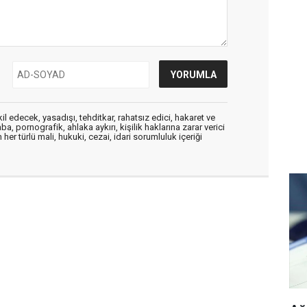
edecek, yasadışı, tehditkar, rahatsız edici, hakaret ve
a, pornografik, ahlaka aykırı, kişilik haklarına zarar verici
her türlü mali, hukuki, cezai, idari sorumluluk içeriği