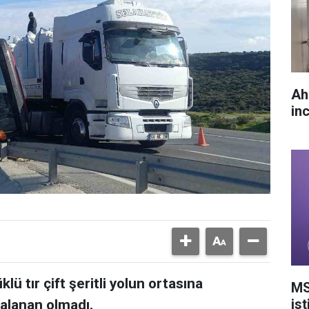
Ah
in
lü tır çift şeritli yolun ortasına
MS
ist
ralanan olmadı.