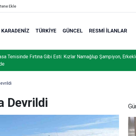
itene Ekle
KARADENIZ
TÜRKIYE
GÜNCEL
RESMI İLANLAR
sa Tenisinde Fırtına Gibi Esti: Kızlar Namağlup Şampiyon, Erkekl
rde
evrildi
a Devrildi
Gü