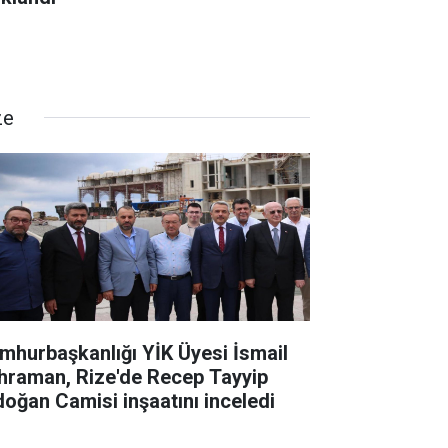
ze
mhurbaşkanlığı YİK Üyesi İsmail
hraman, Rize'de Recep Tayyip
doğan Camisi inşaatını inceledi