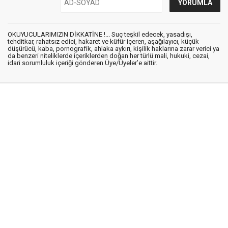
OKUYUCULARIMIZIN DİKKATİNE !... Suç teşkil edecek, yasadışı,
tehditkar, rahatsız edici, hakaret ve küfür içeren, aşağılayıcı, küçük
düşürücü, kaba, pornografik, ahlaka aykırı, kişilik haklarına zarar verici ya
da benzeri niteliklerde içeriklerden doğan her türlü mali, hukuki, cezai,
idari sorumluluk içeriği gönderen Üye/Üyeler’e aittir.