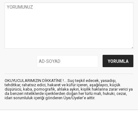
OKUYUCULARIMIZIN DİKKATİNE !... Suç teşkil edecek, yasadışı,
tehditkar, rahatsız edici, hakaret ve küfür içeren, aşağılayıcı, küçük
düşürücü, kaba, pornografik, ahlaka aykırı, kişilik haklarına zarar verici ya
da benzeri niteliklerde içeriklerden doğan her türlü mali, hukuki, cezai,
idari sorumluluk içeriği gönderen Üye/Üyeler’e aittir.