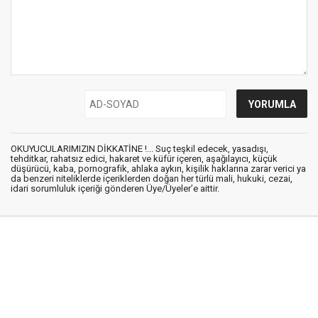
OKUYUCULARIMIZIN DİKKATİNE !... Suç teşkil edecek, yasadışı,
tehditkar, rahatsız edici, hakaret ve küfür içeren, aşağılayıcı, küçük
düşürücü, kaba, pornografik, ahlaka aykırı, kişilik haklarına zarar verici ya
da benzeri niteliklerde içeriklerden doğan her türlü mali, hukuki, cezai,
idari sorumluluk içeriği gönderen Üye/Üyeler’e aittir.