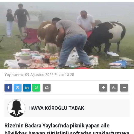
Yayınlanma:
09 Ağustos 2026 Pazar 13:25
HAVVA KÖROĞLU TABAK
Rize'nin Badara Yaylası'nda piknik yapan aile
büyükbaş hayvan sürüsünü sofradan uzaklaştırmaya