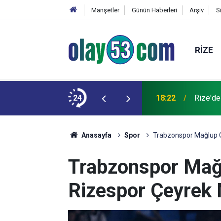
Manşetler
Günün Haberleri
Arşiv
S
RIZE
 kardeşinin durumu ağır
24
18:22
Rize'de
Anasayfa
Spor
Trabzonspor Mağlup O
Trabzonspor Mağ
Rizespor Çeyrek 