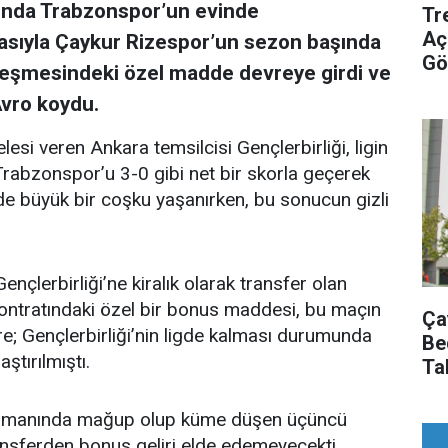
sında Trabzonspor’un evinde
Tr
Aç
masıyla Çaykur Rizespor’un sezon başında
Gö
zleşmesindeki özel madde devreye girdi ve
Avro koydu.
i veren Ankara temsilcisi Gençlerbirliği, ligin
abzonspor’u 3-0 gibi net bir skorla geçerek
de büyük bir coşku yaşanırken, bu sonucun gizli
çlerbirliği’ne kiralık olarak transfer olan
kontratındaki özel bir bonus maddesi, bu maçın
Ça
; Gençlerbirliği’nin ligde kalması durumunda
Be
ştırılmıştı.
Ta
plasmanında mağup olup küme düşen üçüncü
ansferden bonus geliri elde edemeyecekti.