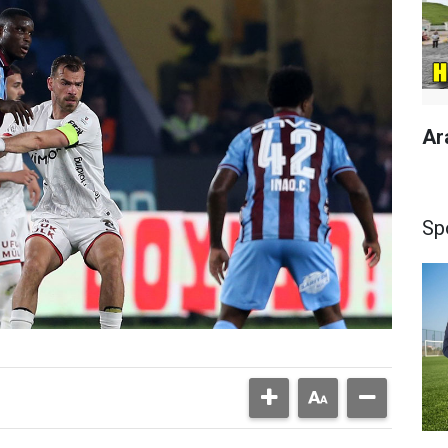
Ar
Sp