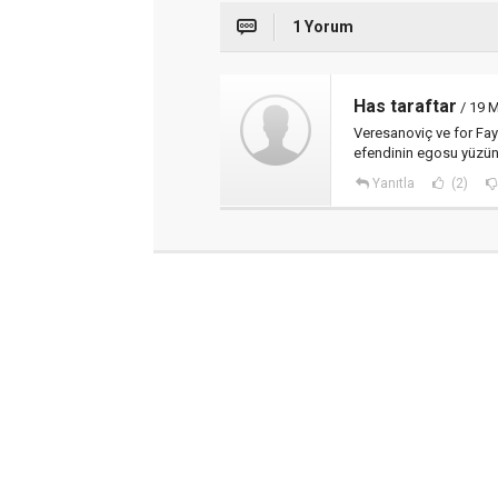
1 Yorum
Has taraftar
/ 19 M
Veresanoviç ve for Fay
efendinin egosu yüzünd
Yanıtla
(2)