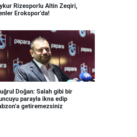
ykur Rizesporlu Altin Zeqiri,
enler Erokspor'da!
tuğrul Doğan: Salah gibi bir
uncuyu parayla ikna edip
abzon'a getiremezsiniz