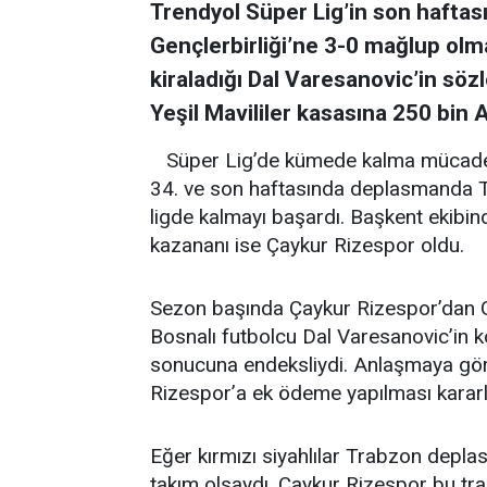
Trendyol Süper Lig’in son hafta
Gençlerbirliği’ne 3-0 mağlup ol
kiraladığı Dal Varesanovic’in sö
Yeşil Mavililer kasasına 250 bin 
Süper Lig’de kümede kalma mücadeles
34. ve son haftasında deplasmanda Tr
ligde kalmayı başardı. Başkent ekibin
kazananı ise Çaykur Rizespor oldu.
Sezon başında Çaykur Rizespor’dan Gen
Bosnalı futbolcu Dal Varesanovic’in 
sonucuna endeksliydi. Anlaşmaya göre
Rizespor’a ek ödeme yapılması kararla
Eğer kırmızı siyahlılar Trabzon de
takım olsaydı, Çaykur Rizespor bu tr