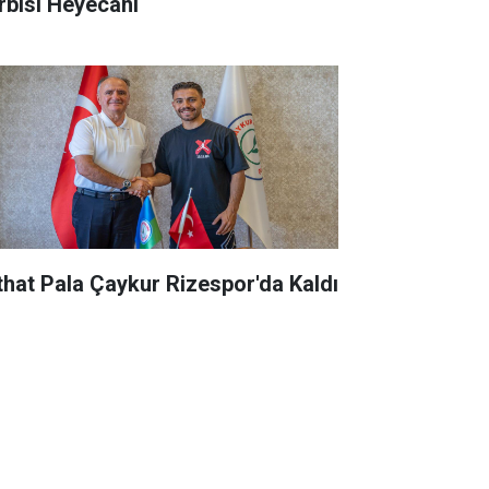
rbisi Heyecanı
that Pala Çaykur Rizespor'da Kaldı