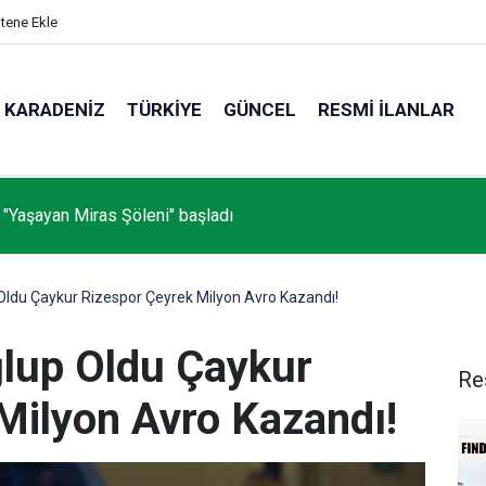
itene Ekle
KARADENIZ
TÜRKIYE
GÜNCEL
RESMI İLANLAR
 "Yaşayan Miras Şöleni" başladı
ldu Çaykur Rizespor Çeyrek Milyon Avro Kazandı!
lup Oldu Çaykur
Re
Milyon Avro Kazandı!