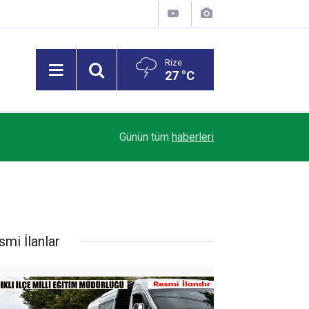
Rize
27 °C
Trendyol 1. Lig’de Sezon Perdesi Açılıyor: Riz
18:07
Günün tüm
haberleri
Alacak
smi İlanlar