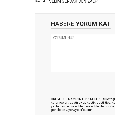
SELİM SERDAR DENİZALP
Kaynak:
HABERE
YORUM KAT
OKUYUCULARIMIZIN DİKKATİNE !... Suç teşkil 
küfür içeren, aşağılayıcı, küçük düşürücü, kab
ya da benzeri niteliklerde içeriklerden doğan 
gönderen Üye/Üyeler’e aittir.