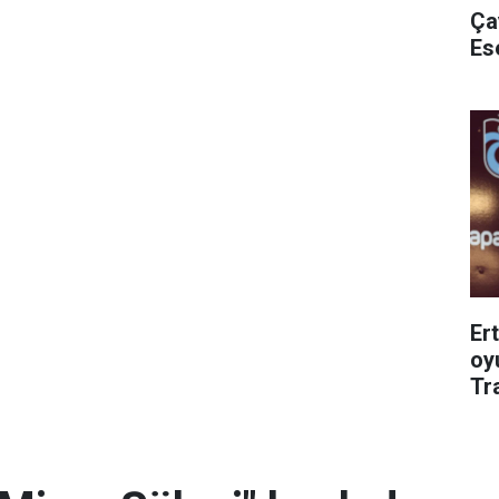
Ça
Es
Er
oy
Tr