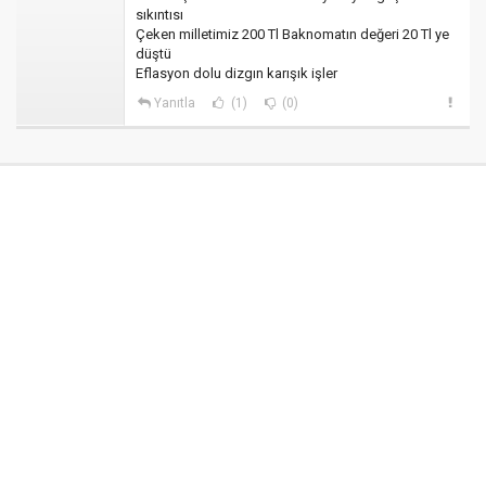
sıkıntısı
Çeken milletimiz 200 Tl Baknomatın değeri 20 Tl ye
düştü
Eflasyon dolu dizgın karışık işler
Yanıtla
(1)
(0)