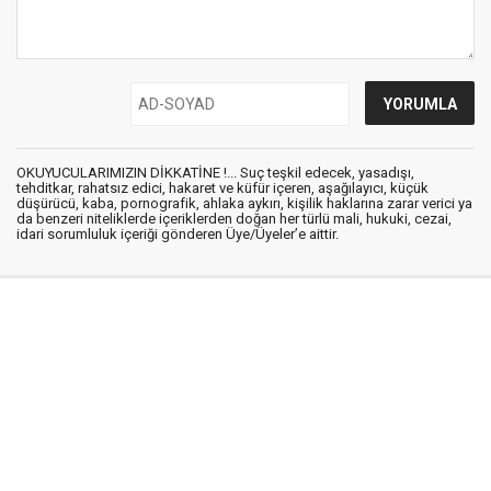
OKUYUCULARIMIZIN DİKKATİNE !... Suç teşkil edecek, yasadışı,
tehditkar, rahatsız edici, hakaret ve küfür içeren, aşağılayıcı, küçük
düşürücü, kaba, pornografik, ahlaka aykırı, kişilik haklarına zarar verici ya
da benzeri niteliklerde içeriklerden doğan her türlü mali, hukuki, cezai,
idari sorumluluk içeriği gönderen Üye/Üyeler’e aittir.