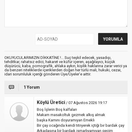
OKUYUCULARIMIZIN DİKKATİNE !... Suç teşkil edecek, yasadışı,
tehditkar, rahatsız edici, hakaret ve küfür içeren, aşağılayıcı, küçük
düşürücü, kaba, pornografik, ahlaka aykırı, kişilik haklarına zarar verici ya
da benzeri niteliklerde içeriklerden doğan her türlü mali, hukuki, cezai,
idari sorumluluk içeriği gönderen Üye/Üyeler’e aittir.
1 Yorum
Köylü Üretici
/ 07 Ağustos 2026 19:17
Boş İşlerin Boş kalfaları
Makam masakoltuk gezmek alkış almak
başka Karnını doyuramıyan Emeklı
Bir çay ocağında kendi tıtrıyerek içtiği bır bardak çay
Arkadaşına bir bardaık ismarlıyamıyan geçim