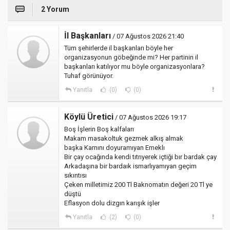
2 Yorum
İl Başkanları
/ 07 Ağustos 2026 21:40
Tüm şehirlerde il başkanları böyle her
organizasyonun göbeğinde mi? Her partinin il
başkanları katılıyor mu böyle organizasyonlara?
Tuhaf görünüyor.
Yanıtla
(0)
(0)
Köylü Üretici
/ 07 Ağustos 2026 19:17
Boş İşlerin Boş kalfaları
Makam masakoltuk gezmek alkış almak
başka Karnını doyuramıyan Emeklı
Bir çay ocağında kendi tıtrıyerek içtiği bır bardak çay
Arkadaşına bir bardaık ismarlıyamıyan geçim
sıkıntısı
Çeken milletimiz 200 Tl Baknomatın değeri 20 Tl ye
düştü
Eflasyon dolu dizgın karışık işler
Yanıtla
(2)
(0)