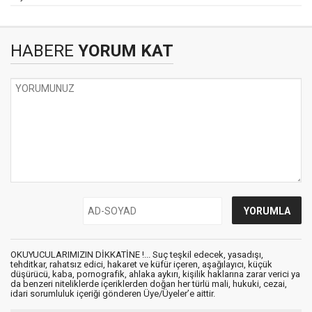
HABERE
YORUM KAT
OKUYUCULARIMIZIN DİKKATİNE !... Suç teşkil edecek, yasadışı,
tehditkar, rahatsız edici, hakaret ve küfür içeren, aşağılayıcı, küçük
düşürücü, kaba, pornografik, ahlaka aykırı, kişilik haklarına zarar verici ya
da benzeri niteliklerde içeriklerden doğan her türlü mali, hukuki, cezai,
idari sorumluluk içeriği gönderen Üye/Üyeler’e aittir.