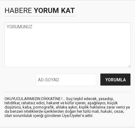
HABERE
YORUM KAT
OKUYUCULARIMIZIN DİKKATİNE !... Suç teşkil edecek, yasadışı,
tehditkar, rahatsız edici, hakaret ve küfür içeren, aşağılayıcı, küçük
düşürücü, kaba, pornografik, ahlaka aykırı, kişilik haklarına zarar verici ya
da benzeri niteliklerde içeriklerden doğan her türlü mali, hukuki, cezai,
idari sorumluluk içeriği gönderen Üye/Üyeler’e aittir.