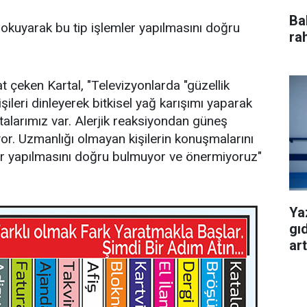
Ba
ı okuyarak bu tip işlemler yapılmasını doğru
ra
at çeken Kartal, "Televizyonlarda "güzellik
şileri dinleyerek bitkisel yağ karışımı yaparak
alarımız var. Alerjik reaksiyondan güneş
or. Uzmanlığı olmayan kişilerin konuşmalarını
ler yapılmasını doğru bulmuyor ve önermiyoruz"
Ya
gı
art