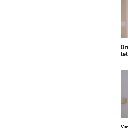
Or
tet
Ya