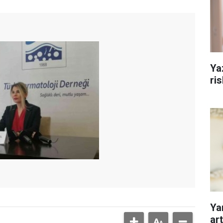
Ya
ri
Yan
art