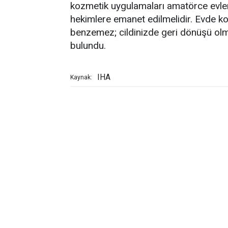
kozmetik uygulamaları amatörce evler
hekimlere emanet edilmelidir. Evde
benzemez; cildinizde geri dönüşü olma
bulundu.
IHA
Kaynak: