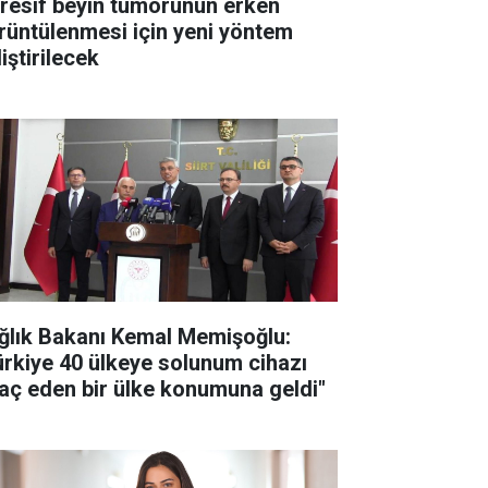
resif beyin tümörünün erken
rüntülenmesi için yeni yöntem
iştirilecek
ğlık Bakanı Kemal Memişoğlu:
ürkiye 40 ülkeye solunum cihazı
raç eden bir ülke konumuna geldi"