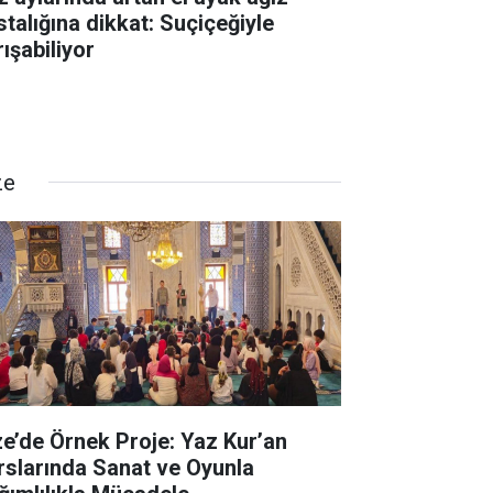
stalığına dikkat: Suçiçeğiyle
ışabiliyor
ze
ze’de Örnek Proje: Yaz Kur’an
rslarında Sanat ve Oyunla