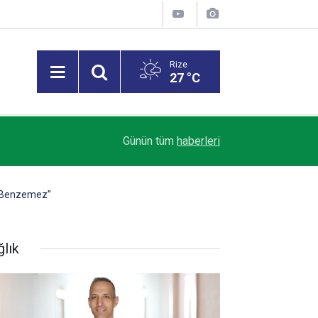
Rize
27 °C
12:40
MSB: Terörsüz Türkiye, bölgesel istikrara katkı 
Günün tüm
haberleri
a Benzemez”
ğlık