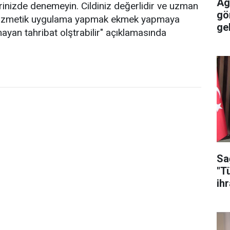
Ag
inizde denemeyin. Cildiniz değerlidir ve uzman
gö
 kozmetik uygulama yapmak ekmek yapmaya
gel
yan tahribat olştrabilir" açıklamasında
Sa
"T
ih