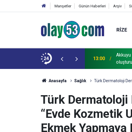
Manşetler
Günün Haberleri
Arşiv
S
RIZE
zilerin gözüne bakamayacağımız işlerin içinde
Akkuyu 
24
13:00
oluştur
Anasayfa
Sağlık
Türk Dermatoloji D
Türk Dermatoloji 
“Evde Kozmetik 
Ekmek Yapmaya 