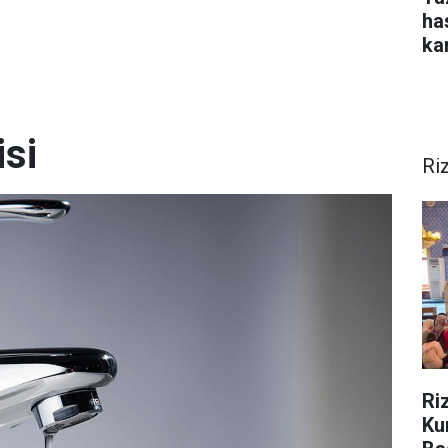
ha
kar
isi
Ri
Ri
Ku