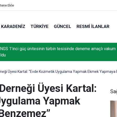
itene Ekle
KARADENIZ
TÜRKIYE
GÜNCEL
RESMI İLANLAR
NGS 1'inci güç ünitesinin türbin tesisinde deneme amaçlı vakum
uldu
erneği Üyesi Kartal: “Evde Kozmetik Uygulama Yapmak Ekmek Yapmay
Derneği Üyesi Kartal:
Sa
Uygulama Yapmak
Benzemez”