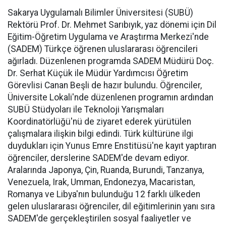
Sakarya Uygulamalı Bilimler Üniversitesi (SUBÜ)
Rektörü Prof. Dr. Mehmet Sarıbıyık, yaz dönemi için Dil
Eğitim-Öğretim Uygulama ve Araştırma Merkezi'nde
(SADEM) Türkçe öğrenen uluslararası öğrencileri
ağırladı. Düzenlenen programda SADEM Müdürü Doç.
Dr. Serhat Küçük ile Müdür Yardımcısı Öğretim
Görevlisi Canan Beşli de hazır bulundu. Öğrenciler,
Üniversite Lokali'nde düzenlenen programın ardından
SUBÜ Stüdyoları ile Teknoloji Yarışmaları
Koordinatörlüğü'nü de ziyaret ederek yürütülen
çalışmalara ilişkin bilgi edindi. Türk kültürüne ilgi
duydukları için Yunus Emre Enstitüsü'ne kayıt yaptıran
öğrenciler, derslerine SADEM'de devam ediyor.
Aralarında Japonya, Çin, Ruanda, Burundi, Tanzanya,
Venezuela, Irak, Umman, Endonezya, Macaristan,
Romanya ve Libya'nın bulunduğu 12 farklı ülkeden
gelen uluslararası öğrenciler, dil eğitimlerinin yanı sıra
SADEM'de gerçekleştirilen sosyal faaliyetler ve