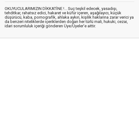
OKUYUCULARIMIZIN DİKKATİNE !... Suç teşkil edecek, yasadışı,
tehditkar, rahatsız edici, hakaret ve küfür içeren, aşağılayıcı, küçük
düşürücü, kaba, pornografik, ahlaka aykırı, kişilik haklarına zarar verici ya
da benzeri niteliklerde içeriklerden doğan her türlü mali, hukuki, cezai,
idari sorumluluk içeriği gönderen Üye/Üyeler’e aittir.