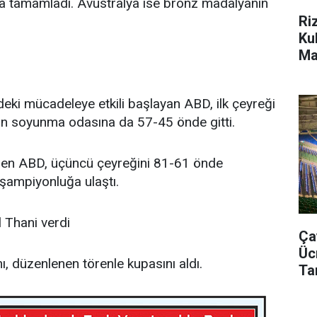
ada tamamladı. Avustralya ise bronz madalyanın
Ri
Ku
Ma
Da
eki mücadeleye etkili başlayan ABD, ilk çeyreği
n soyunma odasına da 57-45 önde gitti.
den ABD, üçüncü çeyreğini 81-61 önde
ampiyonluğa ulaştı.
 Thani verdi
Ça
Üc
ı, düzenlenen törenle kupasını aldı.
Ta
Bu