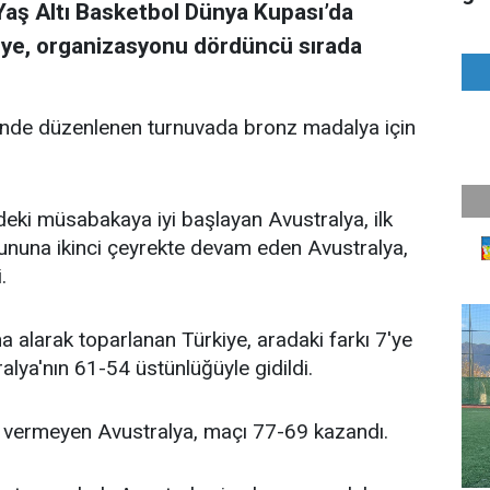
Yaş Altı Basketbol Dünya Kupası’da
kiye, organizasyonu dördüncü sırada
liğinde düzenlenen turnuvada bronz madalya için
eki müsabakaya iyi başlayan Avustralya, ilk
ununa ikinci çeyrekte devam eden Avustralya,
.
na alarak toparlanan Türkiye, aradaki farkı 7'ye
lya'nın 61-54 üstünlüğüyle gidildi.
n vermeyen Avustralya, maçı 77-69 kazandı.