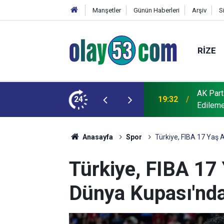
Manşetler
Günün Haberleri
Arşiv
S
RIZE
AK Part
ğmen Asfalt Döküldü: “Bu Çile Niye Çekildi?”
24
19:32
Edileme
Anasayfa
Spor
Türkiye, FIBA 17 Yaş 
Türkiye, FIBA 17 
Dünya Kupası'nd