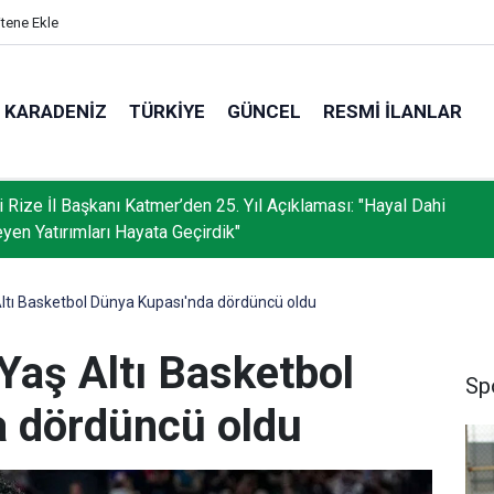
itene Ekle
KARADENIZ
TÜRKIYE
GÜNCEL
RESMI İLANLAR
i Rize İl Başkanı Katmer’den 25. Yıl Açıklaması: "Hayal Dahi
yen Yatırımları Hayata Geçirdik"
Altı Basketbol Dünya Kupası'nda dördüncü oldu
Yaş Altı Basketbol
Sp
a dördüncü oldu