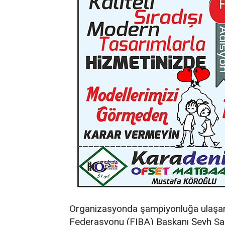
Organizasyonda şampiyonluğa ulaşan 
Federasyonu (FIBA) Başkanı Şeyh Saud