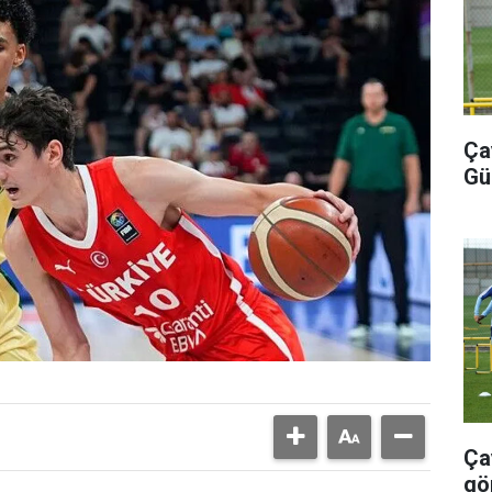
Ça
Gü
Ça
gö