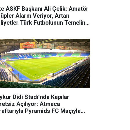
ze ASKF Başkanı Ali Çelik: Amatör
lüpler Alarm Veriyor, Artan
liyetler Türk Futbolunun Temeline
rbe Vuruyor
ykur Didi Stadı’nda Kapılar
retsiz Açılıyor: Atmaca
raftarıyla Pyramids FC Maçıyla
luşuyor