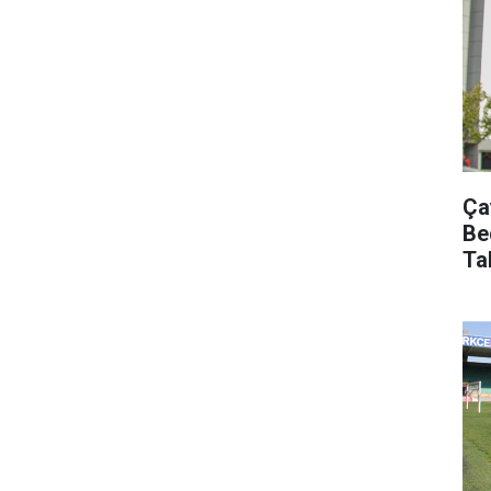
Ça
Be
Ta