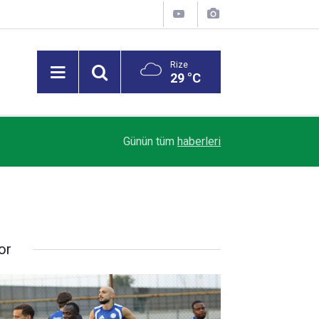
Rize
29 °C
18:57
Meteoroloji’den Rize’ye "Sarı Kodlu" Uyarı
Günün tüm
haberleri
or