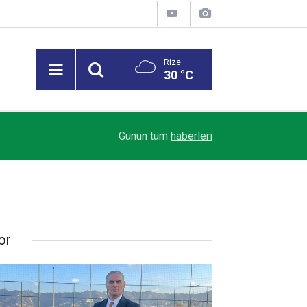
Rize
30 °C
Rize ASKF Başkanı Ali Çelik: Amatör Kulüpler Al
11:07
Günün tüm
haberleri
Türk Futbolunun Temeline Darbe Vuruyor
or