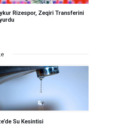
ykur Rizespor, Zeqiri Transferini
yurdu
ze
ze’de Su Kesintisi