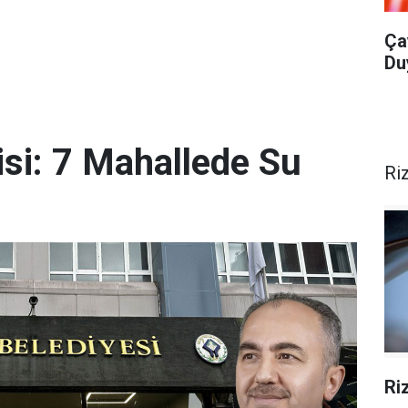
Ça
Du
isi: 7 Mahallede Su
Ri
Ri