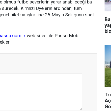
ye olmuş futbolseverlerin yararlanabileceği bu
n sürecek. Kırmızı Üyelerin ardından, tüm
enel bilet satışları ise 26 Mayıs Salı günü saat
Ba
ya
bi
passo.com.tr
web sitesi ile Passo Mobil
kler.
Tr
Aç
Gö