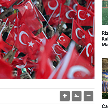
Ri
Ku
Ma
Da
Ça