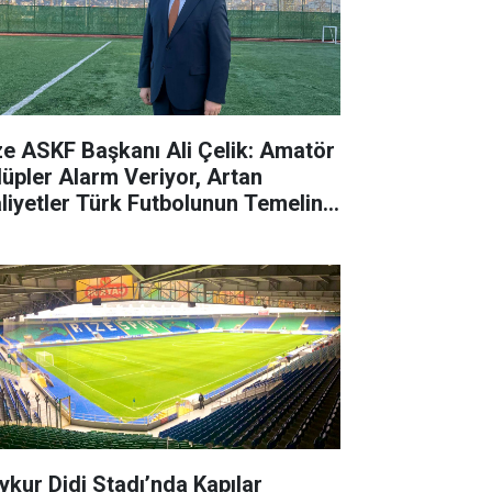
ze ASKF Başkanı Ali Çelik: Amatör
lüpler Alarm Veriyor, Artan
liyetler Türk Futbolunun Temeline
rbe Vuruyor
ykur Didi Stadı’nda Kapılar