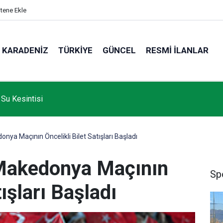
itene Ekle
KARADENIZ
TÜRKIYE
GÜNCEL
RESMI İLANLAR
 Su Kesintisi
nya Maçının Öncelikli Bilet Satışları Başladı
 Makedonya Maçının
Sp
tışları Başladı