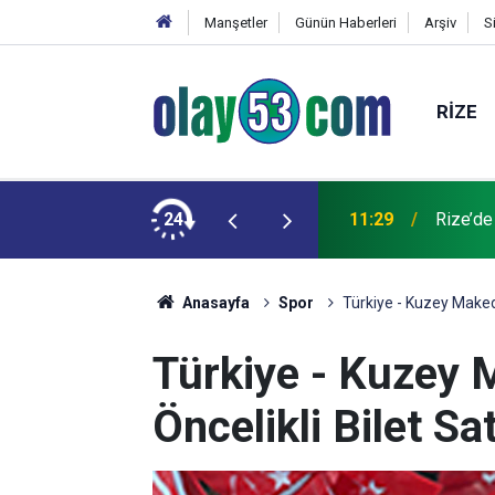
Manşetler
Günün Haberleri
Arşiv
S
RIZE
ede Su Verilemeyecek
24
11:29
Rize’de
Anasayfa
Spor
Türkiye - Kuzey Makedo
Türkiye - Kuzey
Öncelikli Bilet Sa