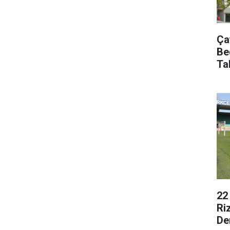
Ça
Be
Ta
22
Ri
De