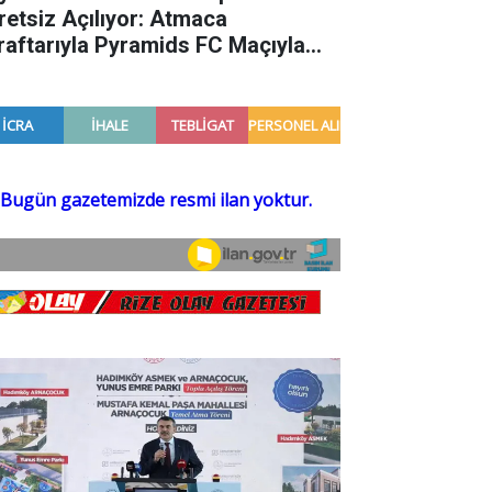
retsiz Açılıyor: Atmaca
raftarıyla Pyramids FC Maçıyla
luşuyor