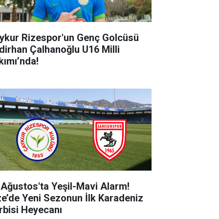
ykur Rizespor'un Genç Golcüsü
dirhan Çalhanoğlu U16 Milli
kımı’nda!
 Ağustos'ta Yeşil-Mavi Alarm!
ze’de Yeni Sezonun İlk Karadeniz
rbisi Heyecanı