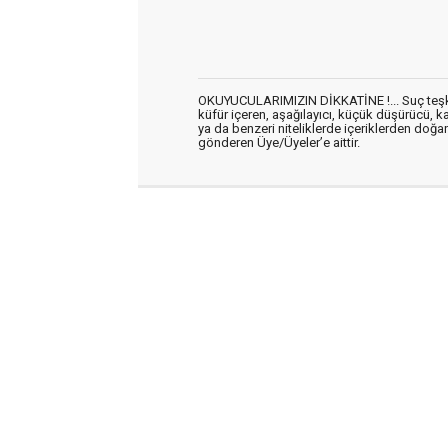
OKUYUCULARIMIZIN DİKKATİNE !... Suç teşkil 
küfür içeren, aşağılayıcı, küçük düşürücü, kab
ya da benzeri niteliklerde içeriklerden doğan 
gönderen Üye/Üyeler’e aittir.