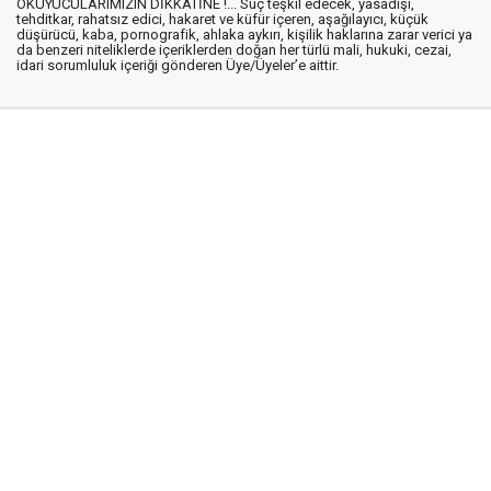
OKUYUCULARIMIZIN DİKKATİNE !... Suç teşkil edecek, yasadışı,
tehditkar, rahatsız edici, hakaret ve küfür içeren, aşağılayıcı, küçük
düşürücü, kaba, pornografik, ahlaka aykırı, kişilik haklarına zarar verici ya
da benzeri niteliklerde içeriklerden doğan her türlü mali, hukuki, cezai,
idari sorumluluk içeriği gönderen Üye/Üyeler’e aittir.