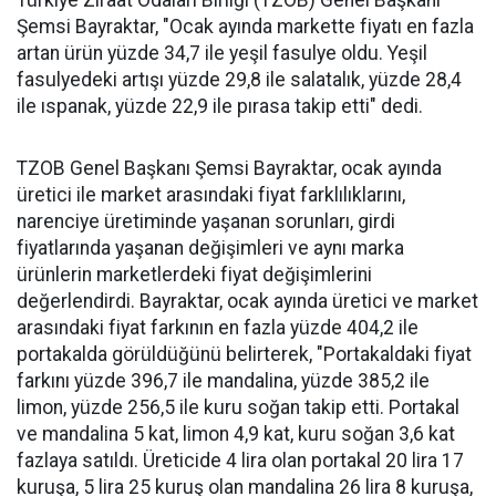
Türkiye Ziraat Odaları Birliği (TZOB) Genel Başkanı
Şemsi Bayraktar, "Ocak ayında markette fiyatı en fazla
artan ürün yüzde 34,7 ile yeşil fasulye oldu. Yeşil
fasulyedeki artışı yüzde 29,8 ile salatalık, yüzde 28,4
ile ıspanak, yüzde 22,9 ile pırasa takip etti" dedi.
TZOB Genel Başkanı Şemsi Bayraktar, ocak ayında
üretici ile market arasındaki fiyat farklılıklarını,
narenciye üretiminde yaşanan sorunları, girdi
fiyatlarında yaşanan değişimleri ve aynı marka
ürünlerin marketlerdeki fiyat değişimlerini
değerlendirdi. Bayraktar, ocak ayında üretici ve market
arasındaki fiyat farkının en fazla yüzde 404,2 ile
portakalda görüldüğünü belirterek, "Portakaldaki fiyat
farkını yüzde 396,7 ile mandalina, yüzde 385,2 ile
limon, yüzde 256,5 ile kuru soğan takip etti. Portakal
ve mandalina 5 kat, limon 4,9 kat, kuru soğan 3,6 kat
fazlaya satıldı. Üreticide 4 lira olan portakal 20 lira 17
kuruşa, 5 lira 25 kuruş olan mandalina 26 lira 8 kuruşa,