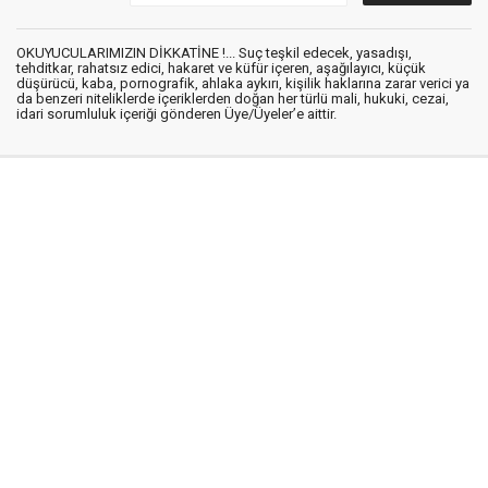
OKUYUCULARIMIZIN DİKKATİNE !... Suç teşkil edecek, yasadışı,
tehditkar, rahatsız edici, hakaret ve küfür içeren, aşağılayıcı, küçük
düşürücü, kaba, pornografik, ahlaka aykırı, kişilik haklarına zarar verici ya
da benzeri niteliklerde içeriklerden doğan her türlü mali, hukuki, cezai,
idari sorumluluk içeriği gönderen Üye/Üyeler’e aittir.