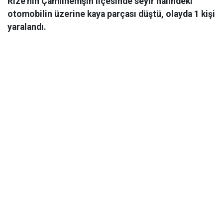
Rize'nin Çamlıhemşin ilçesinde seyir halindeki
otomobilin üzerine kaya parçası düştü, olayda 1 kişi
yaralandı.