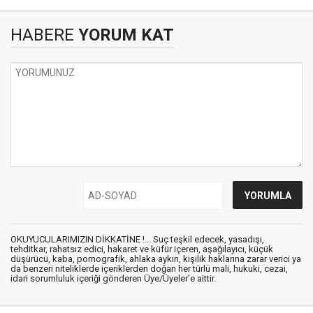
HABERE
YORUM KAT
OKUYUCULARIMIZIN DİKKATİNE !... Suç teşkil edecek, yasadışı,
tehditkar, rahatsız edici, hakaret ve küfür içeren, aşağılayıcı, küçük
düşürücü, kaba, pornografik, ahlaka aykırı, kişilik haklarına zarar verici ya
da benzeri niteliklerde içeriklerden doğan her türlü mali, hukuki, cezai,
idari sorumluluk içeriği gönderen Üye/Üyeler’e aittir.