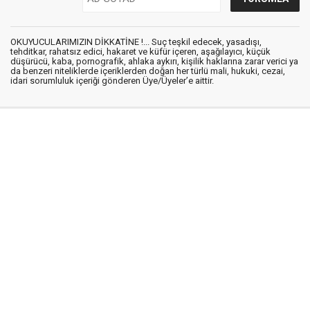
OKUYUCULARIMIZIN DİKKATİNE !... Suç teşkil edecek, yasadışı,
tehditkar, rahatsız edici, hakaret ve küfür içeren, aşağılayıcı, küçük
düşürücü, kaba, pornografik, ahlaka aykırı, kişilik haklarına zarar verici ya
da benzeri niteliklerde içeriklerden doğan her türlü mali, hukuki, cezai,
idari sorumluluk içeriği gönderen Üye/Üyeler’e aittir.