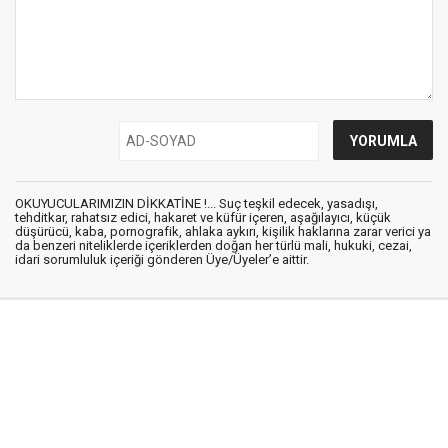
OKUYUCULARIMIZIN DİKKATİNE !... Suç teşkil edecek, yasadışı,
tehditkar, rahatsız edici, hakaret ve küfür içeren, aşağılayıcı, küçük
düşürücü, kaba, pornografik, ahlaka aykırı, kişilik haklarına zarar verici ya
da benzeri niteliklerde içeriklerden doğan her türlü mali, hukuki, cezai,
idari sorumluluk içeriği gönderen Üye/Üyeler’e aittir.