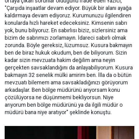
ortaya çıkan sorunlar olduğunu ifade eden Yazıcı,
"Çarşıda inşaatlar devam ediyor. Büyük bir alanı ayağa
kaldırmaya devam ediyoruz. Kurumunuzu ilgilendiren
konularda hızlı hareket edeceksiniz. Kimsenin sabrı
yok, bunu biliyoruz. En sabırlısı biziz, sizlersiniz ama
bizim de sabrımızı zorlamayın. İdareci sabırlı olmak
zorunda. Böyle gereksiz, lüzumsuz. Kusura bakmayın
ben de biraz hukuk okudum, ben de biliyorum. Sizin
kadar sizin mevzuata hakim değilim ama neyin
gerçekten savsaklandığını da anlayabiliyorum. Kusura
bakmayın 32 senelik mülki amirim ben. İlla da o bütün
mevzuatı bilemem ama savsakladığınızı görüyorum
arkadaşlar. Ben bölge müdürünü arıyorsam konu
çözülüyorsa ne düşünmemi bekliyorsun. Niye
arıyorum ben bölge müdürünü ya da ilgili müdür o
müdürü bana niye aratıyor" şeklinde konuştu.