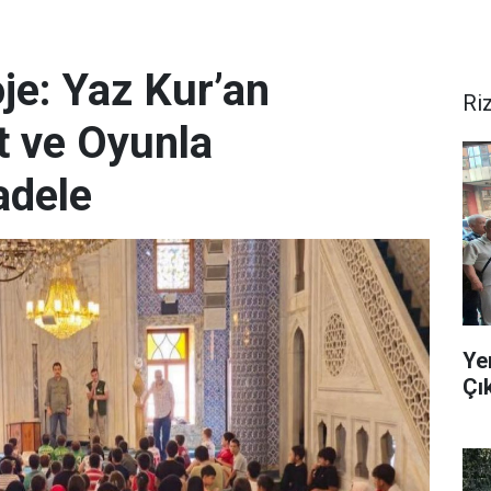
je: Yaz Kur’an
Ri
t ve Oyunla
adele
Ye
Çı