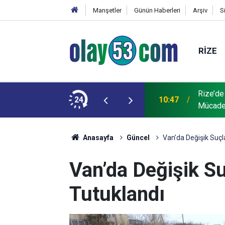
Manşetler
Günün Haberleri
Arşiv
S
RIZE
Rize’de
 yaşındaki Deniz öldü
24
10:47
Mücade
Anasayfa
Güncel
Van’da Değişik Suçl
Van’da Değişik Su
Tutuklandı