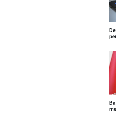
De
pe
Ba
me