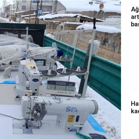
Ağu
ar
ba
Ha
ka