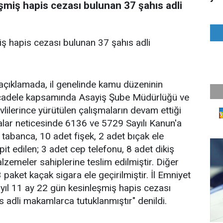
şmiş hapis cezası bulunan 37 şahıs adli
ş hapis cezası bulunan 37 şahıs adli
çıklamada, il genelinde kamu düzeninin
ücadele kapsamında Asayiş Şube Müdürlüğü ve
lilerince yürütülen çalışmaların devam ettiği
malar neticesinde 6136 ve 5729 Sayılı Kanun'a
 tabanca, 10 adet fişek, 2 adet bıçak ele
spit edilen; 3 adet cep telefonu, 8 adet dikiş
alzemeler sahiplerine teslim edilmiştir. Diğer
 paket kaçak sigara ele geçirilmiştir. İl Emniyet
ıl 11 ay 22 gün kesinleşmiş hapis cezası
 adli makamlarca tutuklanmıştır" denildi.