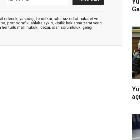
Yü
Ga
edecek, yasadışı, tehditkar, rahatsız edici, hakaret ve
a, pornografik, ahlaka aykırı, kişilik haklarına zarar verici
her türlü mali, hukuki, cezai, idari sorumluluk içeriği
Yü
aç