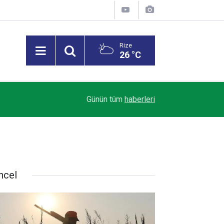
Rize
26 °C
09:57
Yaz sıcakları tansiyon hastalarında risk oluşturu
Günün tüm
haberleri
ncel