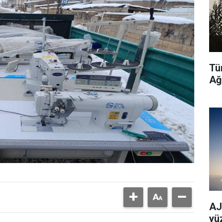
Tü
Ağ
AJe
yü