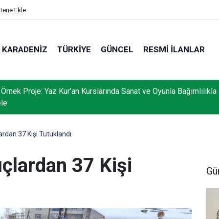
itene Ekle
KARADENIZ
TÜRKIYE
GÜNCEL
RESMI İLANLAR
 Örnek Proje: Yaz Kur’an Kurslarında Sanat ve Oyunla Bağımlılıkla
le
ardan 37 Kişi Tutuklandı
çlardan 37 Kişi
Gü