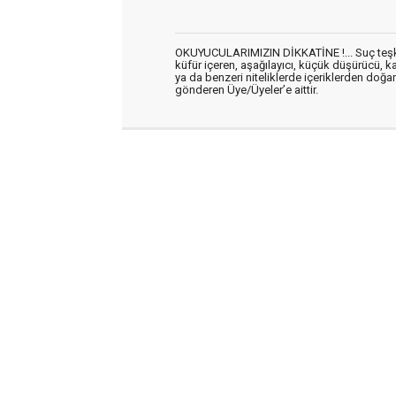
OKUYUCULARIMIZIN DİKKATİNE !... Suç teşkil 
küfür içeren, aşağılayıcı, küçük düşürücü, kab
ya da benzeri niteliklerde içeriklerden doğan 
gönderen Üye/Üyeler’e aittir.