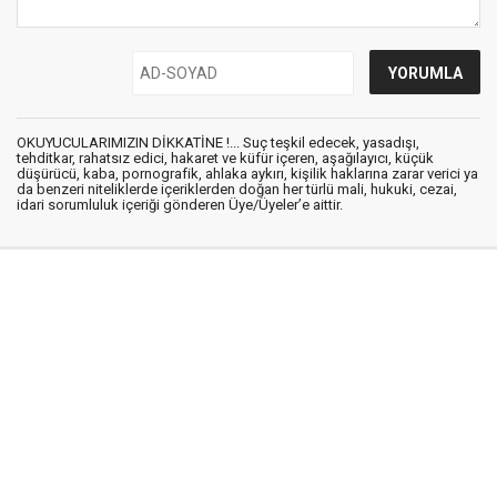
OKUYUCULARIMIZIN DİKKATİNE !... Suç teşkil edecek, yasadışı,
tehditkar, rahatsız edici, hakaret ve küfür içeren, aşağılayıcı, küçük
düşürücü, kaba, pornografik, ahlaka aykırı, kişilik haklarına zarar verici ya
da benzeri niteliklerde içeriklerden doğan her türlü mali, hukuki, cezai,
idari sorumluluk içeriği gönderen Üye/Üyeler’e aittir.