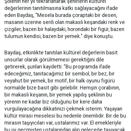
Şölenin her yıl tekrarlanarak şehirlerin kültürel
değerlerinin tanıtılmasına katkı sağlayacağını ifade
eden Baydaş, "Mesela burada çoraptaki bir desen,
masanın üzerine serili olan makaslı keşandaki renk ve
çizgiler, bazen bir halaydaki, horondaki bir figür, bazen
tulumun kendisi, bazen bir yemek." diye konuştu.
Baydaş, etkinlikte tanıtılan kültürel değerlerin basit
unsurlar olarak görülmemesi gerektiğini dile
getirerek, şunları kaydetti: "Bu programda ifade
edeceğimiz, tanıtacağımız bir sembol, bir bez, bir
veyahut bir yemek, bir motif, bir halk oyunu figürü
normalde bize basit gibi gelebilir. Hemşin çorabının,
bir makaslı keşanın, bir yemek yapılış şeklinin bu
yörenin ne kadar biz olduğunu bir kere daha
vurgulayacağına dikkatinizi çekmek isterim. Yaşayan
kültür mirası meselesi bu nedenle önemlidir. Bir de bu
mirasın taşıyıcıları var, ustalarımız var. El emekleriyle
bu işi geçmişten ustalarından alıp geleceğe taşıyacak