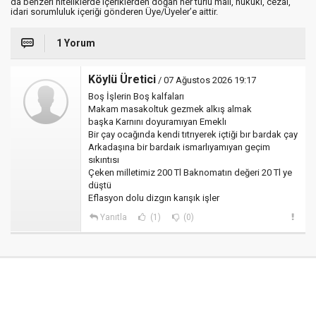
da benzeri niteliklerde içeriklerden doğan her türlü mali, hukuki, cezai,
idari sorumluluk içeriği gönderen Üye/Üyeler’e aittir.
1 Yorum
Köylü Üretici
/ 07 Ağustos 2026 19:17
Boş İşlerin Boş kalfaları
Makam masakoltuk gezmek alkış almak
başka Karnını doyuramıyan Emeklı
Bir çay ocağında kendi tıtrıyerek içtiği bır bardak çay
Arkadaşına bir bardaık ismarlıyamıyan geçim
sıkıntısı
Çeken milletimiz 200 Tl Baknomatın değeri 20 Tl ye
düştü
Eflasyon dolu dizgın karışık işler
Yanıtla
(1)
(0)