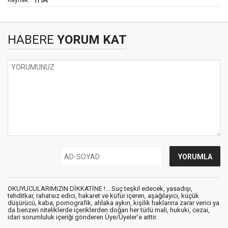
HABERE
YORUM KAT
OKUYUCULARIMIZIN DİKKATİNE !... Suç teşkil edecek, yasadışı,
tehditkar, rahatsız edici, hakaret ve küfür içeren, aşağılayıcı, küçük
düşürücü, kaba, pornografik, ahlaka aykırı, kişilik haklarına zarar verici ya
da benzeri niteliklerde içeriklerden doğan her türlü mali, hukuki, cezai,
idari sorumluluk içeriği gönderen Üye/Üyeler’e aittir.