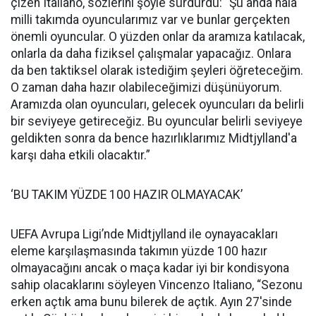
çizen Italiano, sözlerini şöyle sürdürdü: “Şu anda hala
milli takımda oyuncularımız var ve bunlar gerçekten
önemli oyuncular. O yüzden onlar da aramıza katılacak,
onlarla da daha fiziksel çalışmalar yapacağız. Onlara
da ben taktiksel olarak istediğim şeyleri öğreteceğim.
O zaman daha hazır olabileceğimizi düşünüyorum.
Aramızda olan oyuncuları, gelecek oyuncuları da belirli
bir seviyeye getireceğiz. Bu oyuncular belirli seviyeye
geldikten sonra da bence hazırlıklarımız Midtjylland'a
karşı daha etkili olacaktır.”
‘BU TAKIM YÜZDE 100 HAZIR OLMAYACAK’
UEFA Avrupa Ligi’nde Midtjylland ile oynayacakları
eleme karşılaşmasında takımın yüzde 100 hazır
olmayacağını ancak o maça kadar iyi bir kondisyona
sahip olacaklarını söyleyen Vincenzo Italiano, “Sezonu
erken açtık ama bunu bilerek de açtık. Ayın 27'sinde