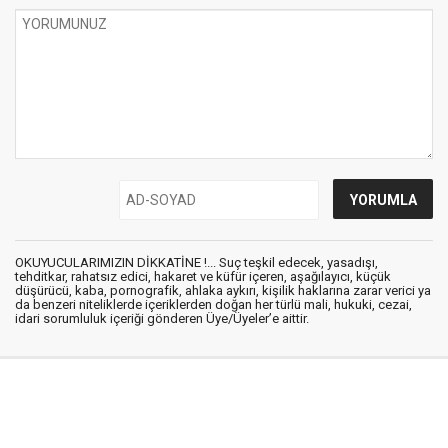
OKUYUCULARIMIZIN DİKKATİNE !... Suç teşkil edecek, yasadışı,
tehditkar, rahatsız edici, hakaret ve küfür içeren, aşağılayıcı, küçük
düşürücü, kaba, pornografik, ahlaka aykırı, kişilik haklarına zarar verici ya
da benzeri niteliklerde içeriklerden doğan her türlü mali, hukuki, cezai,
idari sorumluluk içeriği gönderen Üye/Üyeler’e aittir.