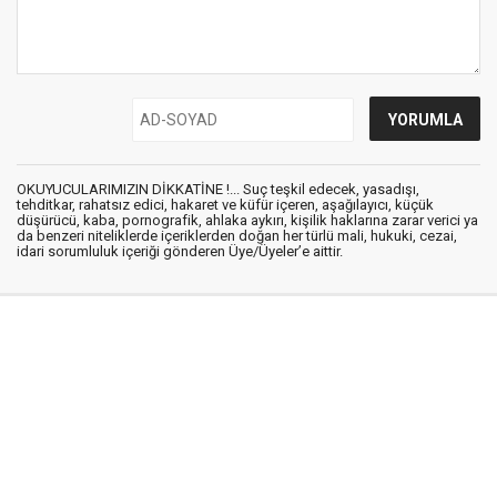
OKUYUCULARIMIZIN DİKKATİNE !... Suç teşkil edecek, yasadışı,
tehditkar, rahatsız edici, hakaret ve küfür içeren, aşağılayıcı, küçük
düşürücü, kaba, pornografik, ahlaka aykırı, kişilik haklarına zarar verici ya
da benzeri niteliklerde içeriklerden doğan her türlü mali, hukuki, cezai,
idari sorumluluk içeriği gönderen Üye/Üyeler’e aittir.