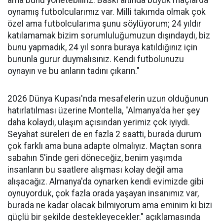
ama bunu yönetebiliriz. Baskı altında büyük maçlarda
oynamış futbolcularımız var. Milli takımda olmak çok
özel ama futbolcularıma şunu söylüyorum; 24 yıldır
katılamamak bizim sorumluluğumuzun dışındaydı, biz
bunu yapmadık, 24 yıl sonra buraya katıldığınız için
bununla gurur duymalısınız. Kendi futbolunuzu
oynayın ve bu anların tadını çıkarın."
2026 Dünya Kupası'nda mesafelerin uzun olduğunun
hatırlatılması üzerine Montella, "Almanya'da her şey
daha kolaydı, ulaşım açısından yerimiz çok iyiydi.
Seyahat süreleri de en fazla 2 saatti, burada durum
çok farklı ama buna adapte olmalıyız. Maçtan sonra
sabahın 5'inde geri döneceğiz, benim yaşımda
insanların bu saatlere alışması kolay değil ama
alışacağız. Almanya'da oynarken kendi evimizde gibi
oynuyorduk, çok fazla orada yaşayan insanımız var,
burada ne kadar olacak bilmiyorum ama eminim ki bizi
güçlü bir şekilde destekleyecekler." açıklamasında