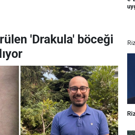
uy
rülen 'Drakula' böceği
Ri
lıyor
Ri