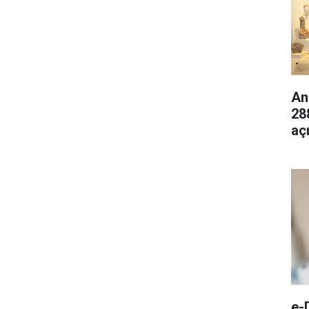
An
28
aç
e-