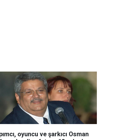
pımcı, oyuncu ve şarkıcı Osman