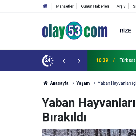
Manşetler
Günün Haberleri
Arşiv
S
RIZE
 böceği Karadeniz'de yayılıyor
24
10:39
Türksat
Anasayfa
Yaşam
Yaban Hayvanları İç
Yaban Hayvanları
Bırakıldı