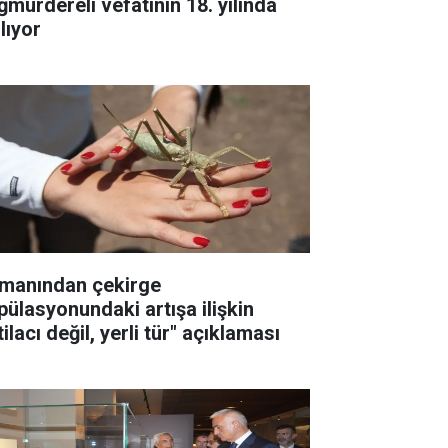
ğmurdereli vefatının 18. yılında
lıyor
manından çekirge
pülasyonundaki artışa ilişkin
tilacı değil, yerli tür" açıklaması