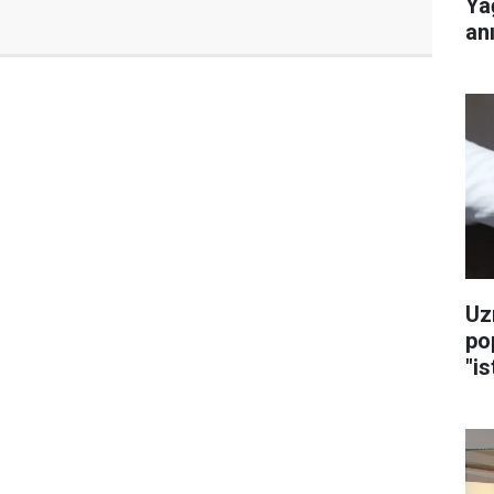
Ya
anı
Uz
po
"is