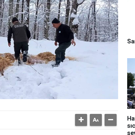
Sa
Ha
sı
se