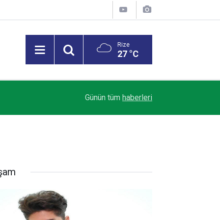
Rize
27 °C
Kanada'da orman yangınları nedeniyle 20 bine yak
10:34
Günün tüm
haberleri
verildi
şam