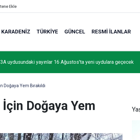
itene Ekle
KARADENIZ
TÜRKIYE
GÜNCEL
RESMI İLANLAR
 3A uydusundaki yayınlar 16 Ağustos'ta yeni uydulara geçecek
in Doğaya Yem Bırakıldı
 İçin Doğaya Yem
Ya