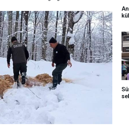
An
kül
Sü
se