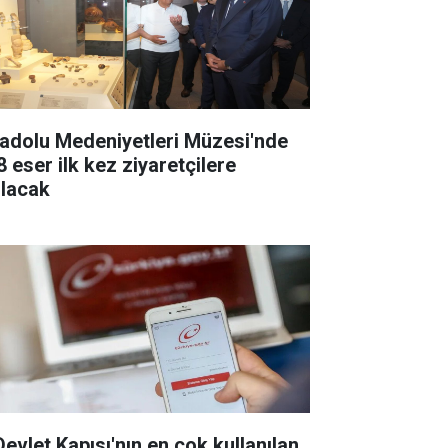
adolu Medeniyetleri Müzesi'nde
8 eser ilk kez ziyaretçilere
ılacak
Devlet Kapısı'nın en çok kullanılan