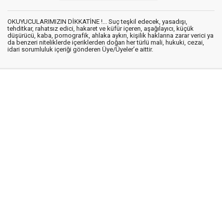
OKUYUCULARIMIZIN DİKKATİNE !... Suç teşkil edecek, yasadışı,
tehditkar, rahatsız edici, hakaret ve küfür içeren, aşağılayıcı, küçük
düşürücü, kaba, pornografik, ahlaka aykırı, kişilik haklarına zarar verici ya
da benzeri niteliklerde içeriklerden doğan her türlü mali, hukuki, cezai,
idari sorumluluk içeriği gönderen Üye/Üyeler’e aittir.