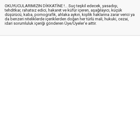
OKUYUCULARIMIZIN DİKKATİNE !... Suç teşkil edecek, yasadışı,
tehditkar, rahatsız edici, hakaret ve küfür içeren, aşağılayıcı, küçük
düşürücü, kaba, pornografik, ahlaka aykırı, kişilik haklarına zarar verici ya
da benzeri niteliklerde içeriklerden doğan her türlü mali, hukuki, cezai,
idari sorumluluk içeriği gönderen Üye/Üyeler’e aittir.