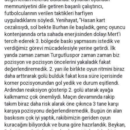
memnuniyetini dile getiren başarılı çalıştırıcı,
futbolcularının verilen taktikleri harfiyen
uyguladıklarını söyledi. Yenihayat, "Hasan kart
cezalısıydı, sol bekte Burhan ile başladık, genç oyuncu
kontenjanında orta sahada enerjisinden dolayı Mert'i
tercih ederek 3. bölgede baskı yapmasını istedik ve
verdiğimiz görevi mücadelesiyle yerine getirdi. İlk
yanda zaman zaman Turgutluspor zaman zaman biz
pozisyon ve pozisyon öncelerini yakaladık fakat
değerlendiremedik. 2. yarı ile birlikte oyun ritmini biraz
daha arttırarak golü bulduk fakat kısa süre içerisinde
korner pozisyonundan gol yedik ve durum eşitlendi.
Ardından reaksiyon gösterip 2. golü atarak ayağa
kalkmamız çok önemliydi. Maçın devamında rakip
takım biraz daha risk alarak öne çıkınca 3 tane karşı
karşıya pozisyonu değerlendiremedik. Bugün ön alan
baskısını çok iyi yaptık, rakibimizin geriden oyun
kuracağını biliyorduk ve buna göre hazırlandık. Beykan,