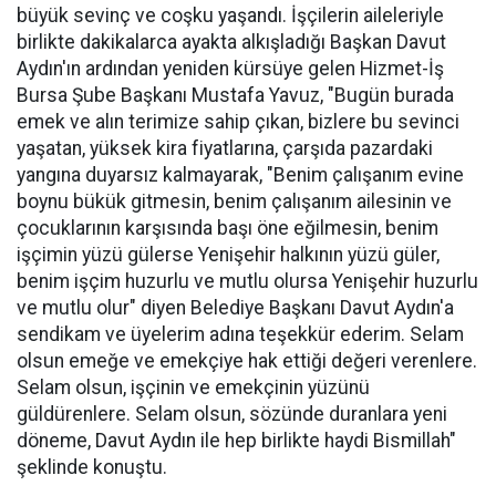
büyük sevinç ve coşku yaşandı. İşçilerin aileleriyle
birlikte dakikalarca ayakta alkışladığı Başkan Davut
Aydın'ın ardından yeniden kürsüye gelen Hizmet-İş
Bursa Şube Başkanı Mustafa Yavuz, "Bugün burada
emek ve alın terimize sahip çıkan, bizlere bu sevinci
yaşatan, yüksek kira fiyatlarına, çarşıda pazardaki
yangına duyarsız kalmayarak, "Benim çalışanım evine
boynu bükük gitmesin, benim çalışanım ailesinin ve
çocuklarının karşısında başı öne eğilmesin, benim
işçimin yüzü gülerse Yenişehir halkının yüzü güler,
benim işçim huzurlu ve mutlu olursa Yenişehir huzurlu
ve mutlu olur" diyen Belediye Başkanı Davut Aydın'a
sendikam ve üyelerim adına teşekkür ederim. Selam
olsun emeğe ve emekçiye hak ettiği değeri verenlere.
Selam olsun, işçinin ve emekçinin yüzünü
güldürenlere. Selam olsun, sözünde duranlara yeni
döneme, Davut Aydın ile hep birlikte haydi Bismillah"
şeklinde konuştu.