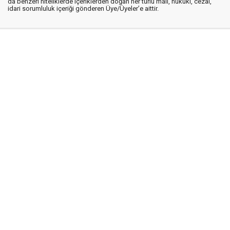
da benzeri niteliklerde içeriklerden doğan her türlü mali, hukuki, cezai,
idari sorumluluk içeriği gönderen Üye/Üyeler’e aittir.