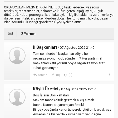
OKUYUCULARIMIZIN DİKKATİNE !... Suç teşkil edecek, yasadışı,
tehditkar, rahatsız edici, hakaret ve küfür içeren, aşağılayıcı, küçük
düşürücü, kaba, pornografik, ahlaka aykırı, kişilik haklarına zarar verici ya
da benzeri niteliklerde içeriklerden doğan her türlü mali, hukuki, cezai,
idari sorumluluk içeriği gönderen Üye/Üyeler’e aittir.
2 Yorum
İl Başkanları
/ 07 Ağustos 2026 21:40
Tüm şehirlerde il başkanları böyle her
organizasyonun göbeğinde mi? Her partinin il
başkanları katılıyor mu böyle organizasyonlara?
Tuhaf görünüyor.
Yanıtla
(0)
(0)
Köylü Üretici
/ 07 Ağustos 2026 19:17
Boş İşlerin Boş kalfaları
Makam masakoltuk gezmek alkış almak
başka Karnını doyuramıyan Emeklı
Bir çay ocağında kendi tıtrıyerek içtiği bır bardak çay
Arkadaşına bir bardaık ismarlıyamıyan geçim