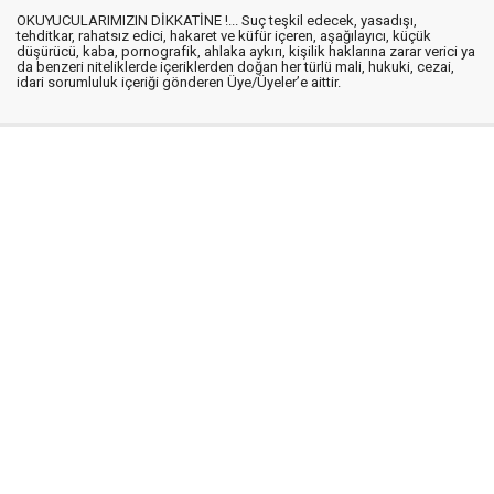
OKUYUCULARIMIZIN DİKKATİNE !... Suç teşkil edecek, yasadışı,
tehditkar, rahatsız edici, hakaret ve küfür içeren, aşağılayıcı, küçük
düşürücü, kaba, pornografik, ahlaka aykırı, kişilik haklarına zarar verici ya
da benzeri niteliklerde içeriklerden doğan her türlü mali, hukuki, cezai,
idari sorumluluk içeriği gönderen Üye/Üyeler’e aittir.