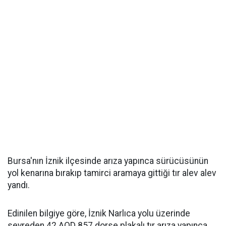
Bursa'nın İznik ilçesinde arıza yapınca sürücüsünün
yol kenarına bırakıp tamirci aramaya gittiği tır alev alev
yandı.
Edinilen bilgiye göre, İznik Narlıca yolu üzerinde
seyreden 42 AOD 857 dorse plakalı tır arıza yapınca