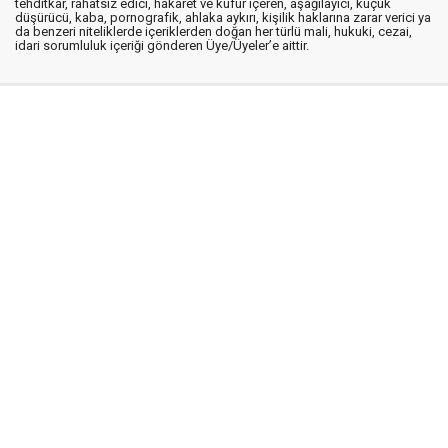
tehditkar, rahatsız edici, hakaret ve küfür içeren, aşağılayıcı, küçük
düşürücü, kaba, pornografik, ahlaka aykırı, kişilik haklarına zarar verici ya
da benzeri niteliklerde içeriklerden doğan her türlü mali, hukuki, cezai,
idari sorumluluk içeriği gönderen Üye/Üyeler’e aittir.