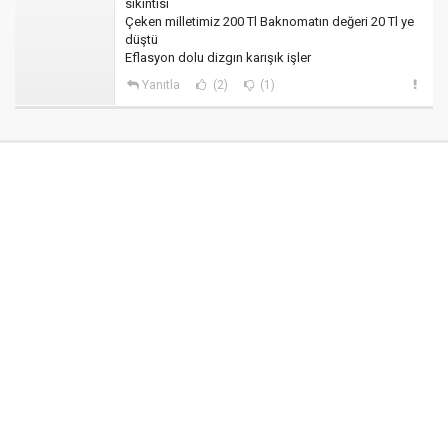
sıkıntısı
Çeken milletimiz 200 Tl Baknomatın değeri 20 Tl ye
düştü
Eflasyon dolu dizgın karışık işler
Yanıtla
(2)
(1)