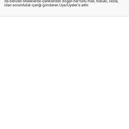
da benzeri niteliklerde içeriklerden doğan her türlü mali, hukuki, cezai,
idari sorumluluk içeriği gönderen Üye/Üyeler’e aittir.