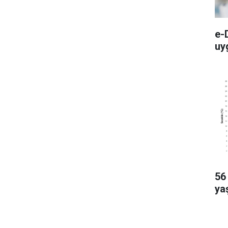
e-
uy
56 
ya