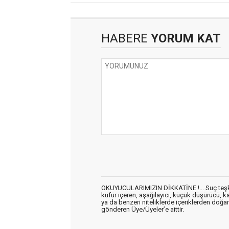
HABERE
YORUM KAT
OKUYUCULARIMIZIN DİKKATİNE !... Suç teşkil 
küfür içeren, aşağılayıcı, küçük düşürücü, kab
ya da benzeri niteliklerde içeriklerden doğan 
gönderen Üye/Üyeler’e aittir.