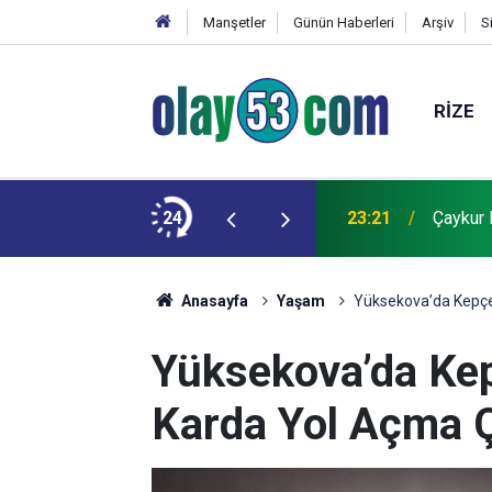
Manşetler
Günün Haberleri
Arşiv
S
RIZE
r
24
23:21
Çaykur 
Anasayfa
Yaşam
Yüksekova’da Kepçe
Yüksekova’da Ke
Karda Yol Açma 