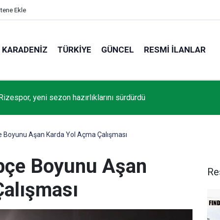
itene Ekle
KARADENIZ
TÜRKIYE
GÜNCEL
RESMI İLANLAR
Rizespor, yeni sezon hazırlıklarını sürdürdü
 Boyunu Aşan Karda Yol Açma Çalışması
pçe Boyunu Aşan
Re
Çalışması