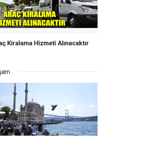
aç Kiralama Hizmeti Alınacaktır
şam