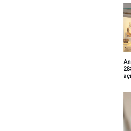
An
28
aç