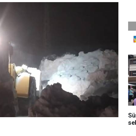
Sü
se