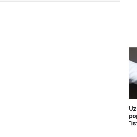
Uz
po
"is