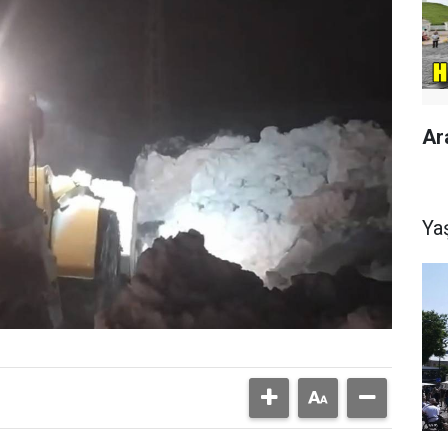
Ar
Ya