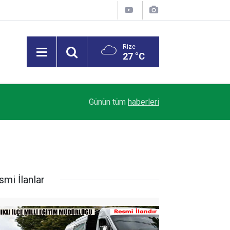
Rize
27 °C
23:03
Rize’de mevsimlik çay işçileri arasında sıra kav
Günün tüm
haberleri
smi İlanlar