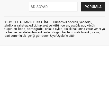
OKUYUCULARIMIZIN DİKKATİNE !... Suç teşkil edecek, yasadışı,
tehditkar, rahatsız edici, hakaret ve küfür içeren, aşağılayıcı, küçük
düşürücü, kaba, pornografik, ahlaka aykırı, kişilik haklarına zarar verici ya
da benzeri niteliklerde içeriklerden doğan her türlü mali, hukuki, cezai,
idari sorumluluk içeriği gönderen Üye/Üyeler’e aittir.