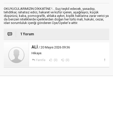
OKUYUCULARIMIZIN DİKKATİNE !... Suç teşkil edecek, yasadışı,
tehditkar, rahatsız edici, hakaret ve küfür içeren, aşağılayıcı, küçük
düşürücü, kaba, pornografik, ahlaka aykırı, kişilik haklarına zarar verici ya
da benzeri niteliklerde içeriklerden doğan her türlü mali, hukuki, cezai,
idari sorumluluk içeriği gönderen Üye/Üyeler’e aittir.
1 Yorum
ALİ
/ 20 Mayıs 2026 09:36
Hikaye.
Yanıtla
(0)
(0)