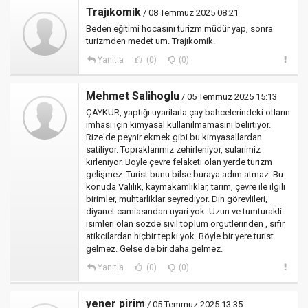
Trajıkomik
/ 08 Temmuz 2025 08:21
Beden eğitimi hocasını turizm müdür yap, sonra
turizmden medet um. Trajıkomik.
Yanıtla
(0)
(0)
Mehmet Salihoglu
/ 05 Temmuz 2025 15:13
ÇAYKUR, yaptığı uyarilarla çay bahcelerindeki otların
imhası için kimyasal kullanilmamasinı belirtiyor.
Rize'de peynir ekmek gibi bu kimyasallardan
satiliyor. Topraklarımız zehirleniyor, sularimiz
kirleniyor. Böyle çevre felaketi olan yerde turizm
gelişmez. Turist bunu bilse buraya adım atmaz. Bu
konuda Valilik, kaymakamliklar, tarım, çevre ile ilgili
birimler, muhtarliklar seyrediyor. Din görevlileri,
diyanet camiasından uyari yok. Uzun ve tumturakli
isimleri olan sözde sivil toplum örgütlerinden , sıfır
atikcilardan hiçbir tepki yok. Böyle bir yere turist
gelmez. Gelse de bir daha gelmez.
Yanıtla
(0)
(0)
yener pirim
/ 05 Temmuz 2025 13:35