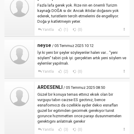
Fazla lafa gerek yok. Rize nin en önemli Turizm
kaynağı DOĞA sı dır. Ancak iktidar doğasını yok
ederek, turistlerin tercih etmelerini de engelliyor.
Doğa yı katletmeyin yeter.
Yanıtla
(1)
(0)
neyse
/ 05 Temmuz 2025 10:12
İyi ki yeni bir şeyler söyleyenler halen var... "yeni
söylem" tabiri çok iyi. gerçekten artık yeni söylem ve
eylemler yapılmalı.
Yanıtla
(2)
(0)
ARDESENLI
/ 05 Temmuz 2025 08:50
Güzel bir konuya temas ettınız eksık olan bir
vurguyu tabırı caızse ES gectınız, bence
esnafoımıozı da ozellıkle ayder dekıo esnafları
guzel bır egıtımden gecırmek gerekıyor turıst
gorunce hızmmetten once parayı dusunmemelerı
gerektıgını anlatmak gerekır
Yanıtla
(3)
(0)