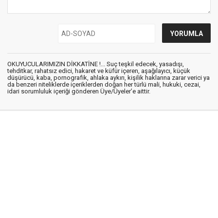
OKUYUCULARIMIZIN DİKKATİNE !... Suç teşkil edecek, yasadışı,
tehditkar, rahatsız edici, hakaret ve küfür içeren, aşağılayıcı, küçük
düşürücü, kaba, pornografik, ahlaka aykırı, kişilik haklarına zarar verici ya
da benzeri niteliklerde içeriklerden doğan her türlü mali, hukuki, cezai,
idari sorumluluk içeriği gönderen Üye/Üyeler’e aittir.