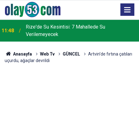
2
Rize'de Su Kesintisi: 7 Mahallede Su
11:48
Verilemeyecek
Anasayfa
Web Tv
GÜNCEL
Artvin’de fırtına çatıları
uçurdu, ağaçlar devrildi