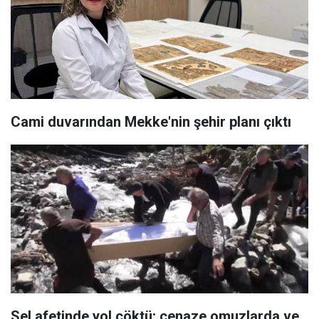
Cami duvarından Mekke'nin şehir planı çıktı
Sel afetinde yol çöktü; cenaze omuzlarda ve