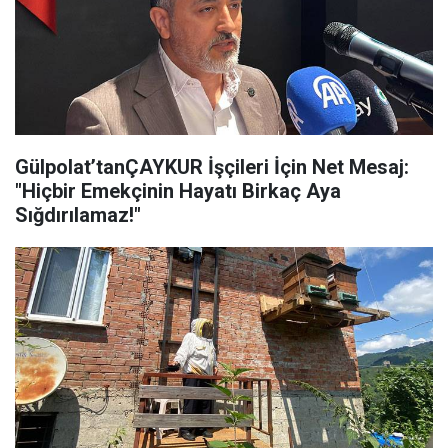
Gülpolat’tanÇAYKUR İşçileri İçin Net Mesaj:
"Hiçbir Emekçinin Hayatı Birkaç Aya
Sığdırılamaz!"