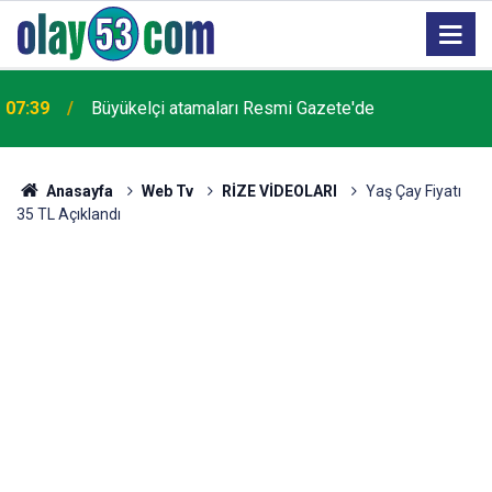
07:39
Büyükelçi atamaları Resmi Gazete'de
Anasayfa
Web Tv
RİZE VİDEOLARI
Yaş Çay Fiyatı
35 TL Açıklandı