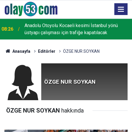
MGK Bildirisi: Terörsüz Türkiye, terörsüz bölge
08:23
yolunda kaydedilen ilerlemeler ele alındı
Anasayfa
Editörler
ÖZGE NUR SOYKAN
ÖZGE NUR SOYKAN
ÖZGE NUR SOYKAN
hakkında