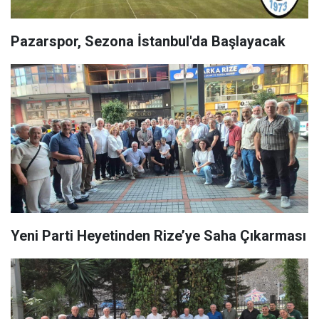
Pazarspor, Sezona İstanbul'da Başlayacak
Yeni Parti Heyetinden Rize’ye Saha Çıkarması