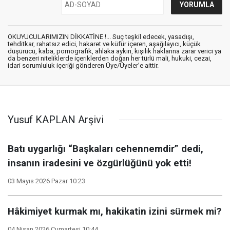
OKUYUCULARIMIZIN DİKKATİNE !... Suç teşkil edecek, yasadışı,
tehditkar, rahatsız edici, hakaret ve küfür içeren, aşağılayıcı, küçük
düşürücü, kaba, pornografik, ahlaka aykırı, kişilik haklarına zarar verici ya
da benzeri niteliklerde içeriklerden doğan her türlü mali, hukuki, cezai,
idari sorumluluk içeriği gönderen Üye/Üyeler’e aittir.
Yusuf KAPLAN Arşivi
Batı uygarlığı “Başkaları cehennemdir” dedi,
insanın iradesini ve özgürlüğünü yok etti!
03 Mayıs 2026 Pazar 10:23
Hâkimiyet kurmak mı, hakikatin izini sürmek mi?
04 Nisan 2026 Cumartesi 10:44