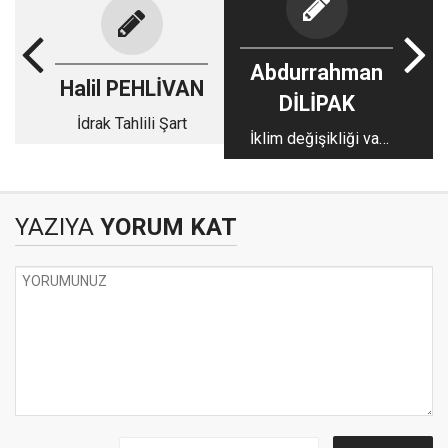
Abdurrahman
Halil PEHLİVAN
DİLİPAK
İdrak Tahlili Şart
İklim değişikliği var
mı, yok mu?
YAZIYA
YORUM KAT