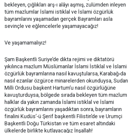
bekleyen, çığlıkları arş-ı alâyı aşmış, zulümden inleyen
tüm mazlumlar İslami istiklal ve İslami özgürlük
bayramlarını yaşamadan gerçek Bayramları asla
sevinçle ve eğlencelerle yaşamayacağız!
Ve yaşamamalıyız!
Şam Başkentli Suriye’de dikta rejimi ve diktatörü
yıkılınca mazlum Müslümanlar İslami İstiklal ve İslami
özgürlük bayramlarına nasıl kavuştularsa, Karabağ›da
nasıl ezanlar özgürce minarelerden okunduysa, Sudan
Milli Ordusu başkent Hartum’u nasıl özgürlüğüne
kavuşturduysa, bölgede sırada bekleyen tüm mazlum
halklar da yakın zamanda İslami istiklal ve İslami
özgürlük bayramlarını yaşadıktan sonra, bayramların
finalini Kudüs’-ü Şerif başkentli Filistin’de ve Urumçi
Başkentli Doğu Türkistan ve tüm esaret altındaki
ülkelerde birlikte kutlayacağız İnşallah!