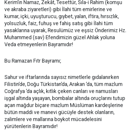
Kerim’in Namaz, Zekât, Tesettür, Sıla-i Rahim (komşu
ve akraba ziyaretleri) gibi İlahi tüm emirlerine ve
kumar, içki, uyuşturucu, gıybet, yalan, iftira, hırsızlık,
yolsuzluk, faiz, fuhuş ve fahiş satış gibi İlahi tüm
yasaklarına uyarak, Resulümüz ve eşsiz Önderimiz Hz.
Muhammed (sav) Efendimizin güzel Ahlak yoluna
Veda etmeyenlerin Bayramıdır!
Bu Ramazan Fıtr Bayramı;
Sahur ve iftarlarında sayısız nimetlerle gıdalanırken
Filistin’de, Doğu Türkistan’da, Arakan ’da, tüm mazlum
Coğrafya ’da açlık, kıtlık çeken canları ve namusları
işgal altında yaşayan, bombalar altında oruçlarını tutup
açan mağdur biçare mazlum Müslüman kardeşlerine
bütün maddi ve manevi gücüyle destek olanların,
zalimlere ve mallarına boykot mücadelesini
yürütenlerin Bayramıdır!