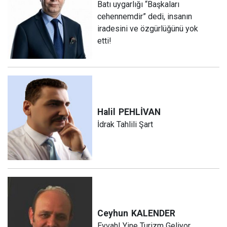
Batı uygarlığı “Başkaları
cehennemdir” dedi, insanın
iradesini ve özgürlüğünü yok
etti!
Halil
PEHLİVAN
İdrak Tahlili Şart
Ceyhun
KALENDER
Eyvah! Yine Turizm Geliyor...