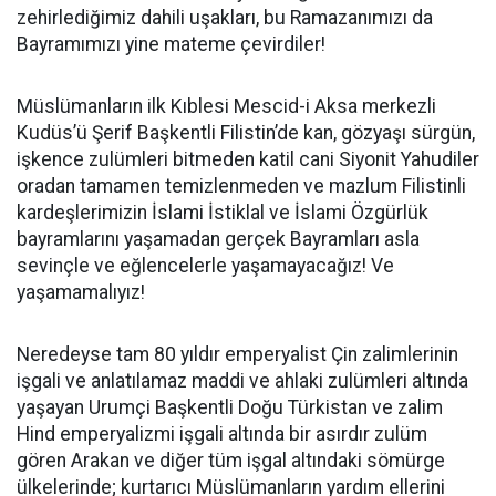
zehirlediğimiz dahili uşakları, bu Ramazanımızı da
Bayramımızı yine mateme çevirdiler!
Müslümanların ilk Kıblesi Mescid-i Aksa merkezli
Kudüs’ü Şerif Başkentli Filistin’de kan, gözyaşı sürgün,
işkence zulümleri bitmeden katil cani Siyonit Yahudiler
oradan tamamen temizlenmeden ve mazlum Filistinli
kardeşlerimizin İslami İstiklal ve İslami Özgürlük
bayramlarını yaşamadan gerçek Bayramları asla
sevinçle ve eğlencelerle yaşamayacağız! Ve
yaşamamalıyız!
Neredeyse tam 80 yıldır emperyalist Çin zalimlerinin
işgali ve anlatılamaz maddi ve ahlaki zulümleri altında
yaşayan Urumçi Başkentli Doğu Türkistan ve zalim
Hind emperyalizmi işgali altında bir asırdır zulüm
gören Arakan ve diğer tüm işgal altındaki sömürge
ülkelerinde; kurtarıcı Müslümanların yardım ellerini