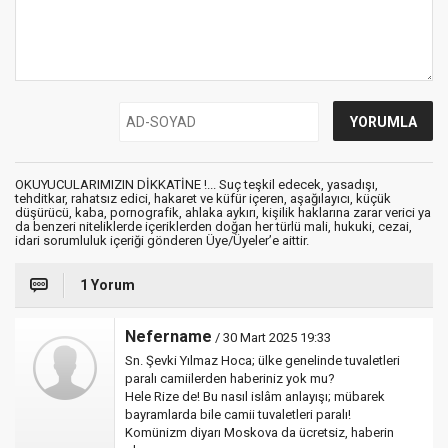
OKUYUCULARIMIZIN DİKKATİNE !... Suç teşkil edecek, yasadışı,
tehditkar, rahatsız edici, hakaret ve küfür içeren, aşağılayıcı, küçük
düşürücü, kaba, pornografik, ahlaka aykırı, kişilik haklarına zarar verici ya
da benzeri niteliklerde içeriklerden doğan her türlü mali, hukuki, cezai,
idari sorumluluk içeriği gönderen Üye/Üyeler’e aittir.
1 Yorum
Nefername
/ 30 Mart 2025 19:33
Sn. Şevki Yılmaz Hoca; ülke genelinde tuvaletleri
paralı camiilerden haberiniz yok mu?
Hele Rize de! Bu nasıl islâm anlayışı; mübarek
bayramlarda bile camii tuvaletleri paralı!
Komünizm diyarı Moskova da ücretsiz, haberin