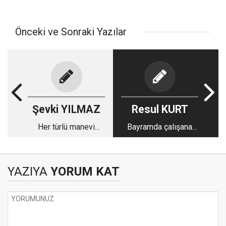
Önceki ve Sonraki Yazılar
Şevki YILMAZ
Resul KURT
Her türlü manevi
Bayramda çalışana
kirden temizlenmek
ilave ücret
için fırsat ayı
Ramazan
YAZIYA
YORUM KAT