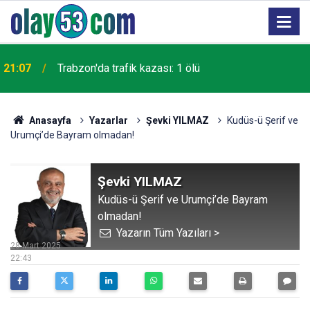
21:07
Trabzon'da trafik kazası: 1 ölü
Anasayfa
Yazarlar
Şevki YILMAZ
Kudüs-ü Şerif ve
Urumçi’de Bayram olmadan!
Şevki YILMAZ
Kudüs-ü Şerif ve Urumçi’de Bayram
olmadan!
Yazarın Tüm Yazıları >
28 Mart 2025
22:43